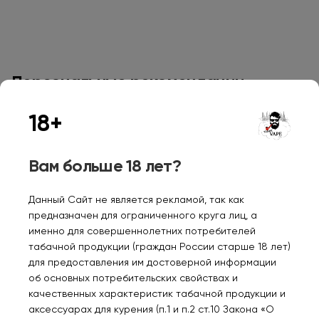
Персональные рекомендации
18+
Вам больше 18 лет?
Данный Сайт не является рекламой, так как
SMOK NORD Regular
Табак труб. из Погара
WAK
предназначен для ограниченного круга лиц, а
1.4ohm SL-2S888-COIL
№ 6 40 гр.
Мен
именно для совершеннолетних потребителей
(в упак. 5 шт.)
1.8
табачной продукции (граждан России старше 18 лет)
1400₽
770₽
20
для предоставления им достоверной информации
об основных потребительских свойствах и
качественных характеристик табачной продукции и
аксессуарах для курения (п.1 и п.2 ст.10 Закона «О