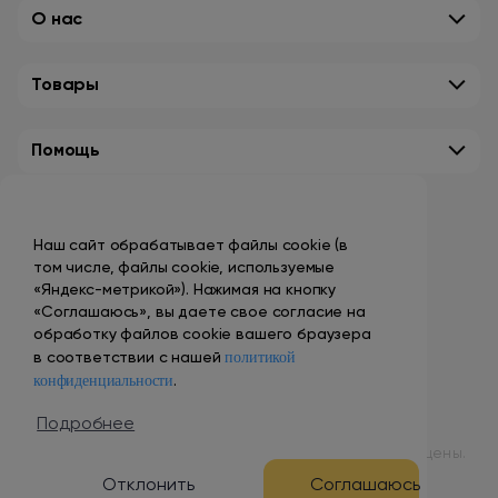
О нас
Товары
Помощь
Контакты
Наш сайт обрабатывает файлы cookie (в
+7 (495) 149-10-99
том числе, файлы cookie, используемые
promo@smokenvape.su
«Яндекс-метрикой»). Нажимая на кнопку
«Соглашаюсь», вы даете свое согласие на
пн-пт: 9:00 – 18:00
обработку файлов cookie вашего браузера
политикой
сб-вс: выходной
в соответствии с нашей
конфиденциальности
.
Адреса магазинов
Подробнее
© 1998 – 2024 ООО «Табак Вэйп Сити». Все права защищены.
Отклонить
Соглашаюсь
Разработка и продвижение сайта