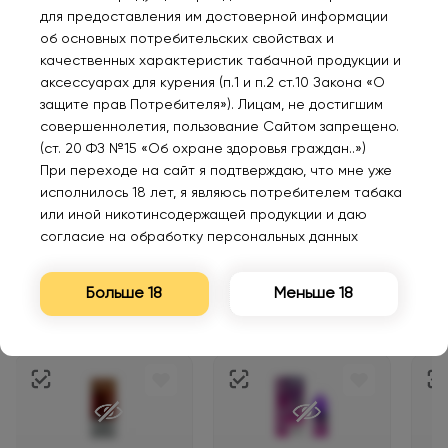
для предоставления им достоверной информации
BRUSKO MINICAN 3
об основных потребительских свойствах и
700mAh Белый
качественных характеристик табачной продукции и
аксессуарах для курения (п.1 и п.2 ст.10 Закона «О
1300₽
защите прав Потребителя»). Лицам, не достигшим
совершеннолетия, пользование Сайтом запрещено.
(ст. 20 ФЗ №15 «Об охране здоровья граждан..»)
Уведомить
При переходе на сайт я подтверждаю, что мне уже
исполнилось 18 лет, я являюсь потребителем табака
или иной никотинсодержащей продукции и даю
согласие на обработку персональных данных
Больше 18
Меньше 18
Персональные рекомендации