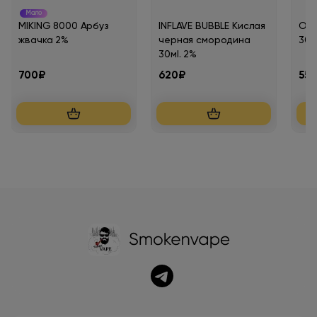
Мало
MIKING 8000 Арбуз
INFLAVE BUBBLE Кислая
OXV
жвачка 2%
черная смородина
30м
30мl. 2%
700₽
620₽
55