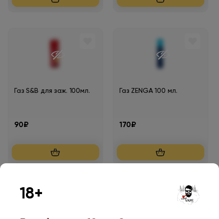
Газ S&B для заж. 100мл.
Газ ZENGA 100 мл.
90₽
170₽
18+