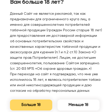
Вам больше 18 лет?
Газ NEWPORT 90 мл.
Газ BRUNO 320 мл.
Данный Сайт не является рекламой, так как
предназначен для ограниченного круга лиц, а
именно для совершеннолетних потребителей
280₽
табачной продукции (граждан России старше 18 лет)
300₽
для предоставления им достоверной информации
об основных потребительских свойствах и
качественных характеристик табачной продукции и
аксессуарах для курения (п.1 и п.2 ст.10 Закона «О
защите прав Потребителя»). Лицам, не достигшим
совершеннолетия, пользование Сайтом запрещено.
(ст. 20 ФЗ №15 «Об охране здоровья граждан..»)
Нет в наличии
Нет в наличии
При переходе на сайт я подтверждаю, что мне уже
исполнилось 18 лет, я являюсь потребителем табака
или иной никотинсодержащей продукции и даю
согласие на обработку персональных данных
Газ NIKA Баллон 520 мл
Газ Luxlite Баллон 393
(под насадку)
мл/220 гр (под насадку)
Больше 18
Меньше 18
150₽
250₽