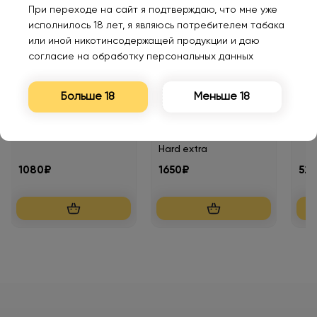
При переходе на сайт я подтверждаю, что мне уже
исполнилось 18 лет, я являюсь потребителем табака
или иной никотинсодержащей продукции и даю
согласие на обработку персональных данных
Больше 18
Меньше 18
IGNITE V 100 10000
WAKA soPRO 20000
Q5 
Клубника киви 2%
Черника малина 2%
Чер
Hard extra
1080₽
1650₽
52