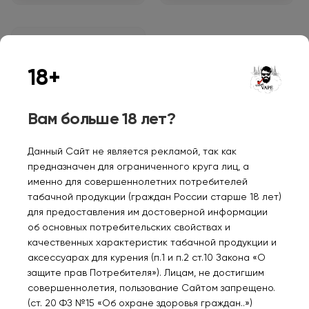
Нет в наличии
18+
Вам больше 18 лет?
SMOK RPM 100 Pod Kit
Matte 7-Color Plating
SMOK-147D
Данный Сайт не является рекламой, так как
2570₽
предназначен для ограниченного круга лиц, а
именно для совершеннолетних потребителей
табачной продукции (граждан России старше 18 лет)
Уведомить
для предоставления им достоверной информации
об основных потребительских свойствах и
качественных характеристик табачной продукции и
аксессуарах для курения (п.1 и п.2 ст.10 Закона «О
защите прав Потребителя»). Лицам, не достигшим
совершеннолетия, пользование Сайтом запрещено.
Персональные рекомендации
(ст. 20 ФЗ №15 «Об охране здоровья граждан..»)