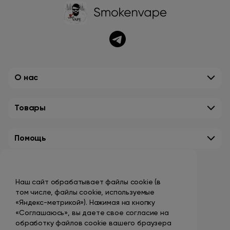
О нас
Товары
Помощь
Контакты
Наш сайт обрабатывает файлы cookie (в
+7 (495) 149-10-99
том числе, файлы cookie, используемые
promo@smokenvape.su
«Яндекс-метрикой»). Нажимая на кнопку
«Соглашаюсь», вы даете свое согласие на
пн-пт: 9:00 – 18:00
обработку файлов cookie вашего браузера