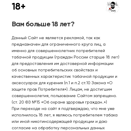
18+
Вам больше 18 лет?
Новинка
Новинка
INSPO COSMIX RELAX
INSPO COSMIX RELAX
Данный Сайт не является рекламой, так как
Черника малина
Манго малина
предназначен для ограниченного круга лиц, а
30мл.20мг.
30мл.20мг.
именно для совершеннолетних потребителей
560₽
560₽
табачной продукции (граждан России старше 18 лет)
для предоставления им достоверной информации
об основных потребительских свойствах и
качественных характеристик табачной продукции и
аксессуарах для курения (п.1 и п.2 ст.10 Закона «О
защите прав Потребителя»). Лицам, не достигшим
совершеннолетия, пользование Сайтом запрещено.
(ст. 20 ФЗ №15 «Об охране здоровья граждан..»)
При переходе на сайт я подтверждаю, что мне уже
исполнилось 18 лет, я являюсь потребителем табака
или иной никотинсодержащей продукции и даю
Новинка
Новинка
INSPO COSMIX RELAX
INSPO COSMIX RELAX
согласие на обработку персональных данных