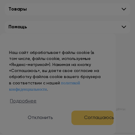
Товары
Помощь
Контакты
Наш сайт обрабатывает файлы cookie (в
+7 (495) 149-10-99
том числе, файлы cookie, используемые
promo@smokenvape.su
«Яндекс-метрикой»). Нажимая на кнопку
«Соглашаюсь», вы даете свое согласие на
пн-пт: 9:00 – 18:00
обработку файлов cookie вашего браузера
политикой
сб-вс: выходной
в соответствии с нашей
конфиденциальности
.
Адреса магазинов
Подробнее
© 1998 – 2024 ООО «Табак Вэйп Сити». Все права защищены.
Отклонить
Соглашаюсь
Разработка и продвижение сайта