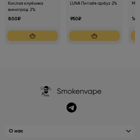
Кислая клубника
LUNA Питайя арбуз 2%
Мят
виноград 2%
800₽
950₽
165
О нас