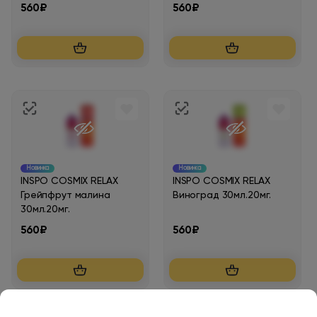
560₽
560₽
Новинка
Новинка
INSPO COSMIX RELAX
INSPO COSMIX RELAX
Грейпфрут малина
Виноград 30мл.20мг.
30мл.20мг.
560₽
560₽