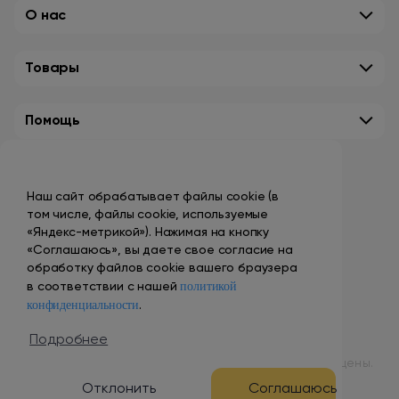
О нас
Товары
Помощь
Контакты
Наш сайт обрабатывает файлы cookie (в
+7 (495) 149-10-99
том числе, файлы cookie, используемые
promo@smokenvape.su
«Яндекс-метрикой»). Нажимая на кнопку
«Соглашаюсь», вы даете свое согласие на
пн-пт: 9:00 – 18:00
обработку файлов cookie вашего браузера
политикой
сб-вс: выходной
в соответствии с нашей
конфиденциальности
.
Адреса магазинов
Подробнее
© 1998 – 2024 ООО «Табак Вэйп Сити». Все права защищены.
Отклонить
Соглашаюсь
Разработка и продвижение сайта