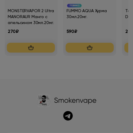
Новинка
MONSTERVAPOR 2 Ultra
FUMMO AQUA Хурма
Таб
MANORAUR Манго с
30мл.20мг.
DIEH
апельсином 30мл.20мг.
270₽
590₽
20