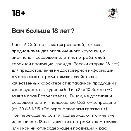
Ледяная черника 2%
Красный мохито 2%
18+
1000₽
1000₽
Вам больше 18 лет?
Уведомить
Уведомить
Данный Сайт не является рекламой, так как
предназначен для ограниченного круга лиц, а
именно для совершеннолетних потребителей
табачной продукции (граждан России старше 18 лет)
Нет в наличии
Нет в наличии
для предоставления им достоверной информации
об основных потребительских свойствах и
качественных характеристик табачной продукции и
MISTX FUTURA 12000
MISTX FUTURA 12000
аксессуарах для курения (п.1 и п.2 ст.10 Закона «О
Кокос дыня 2%
Клубника киви 2%
защите прав Потребителя»). Лицам, не достигшим
совершеннолетия, пользование Сайтом запрещено.
1000₽
1000₽
(ст. 20 ФЗ №15 «Об охране здоровья граждан..»)
При переходе на сайт я подтверждаю, что мне уже
исполнилось 18 лет, я являюсь потребителем табака
Уведомить
Уведомить
или иной никотинсодержащей продукции и даю