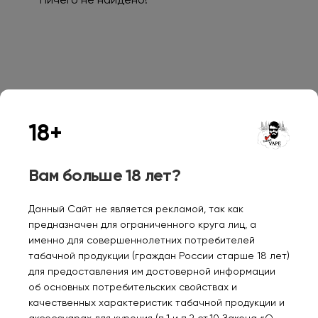
Ничего не найдено!
Персональные рекомендации
18+
Вам больше 18 лет?
Данный Сайт не является рекламой, так как
предназначен для ограниченного круга лиц, а
PUFFMI PURE 20000
Табак труб. CORNELL &
FLU
именно для совершеннолетних потребителей
Виноград яблоко 2%
DIEHL Afternoon Delight
лёд
табачной продукции (граждан России старше 18 лет)
57 гр.
для предоставления им достоверной информации
1220₽
2050₽
39
об основных потребительских свойствах и
качественных характеристик табачной продукции и