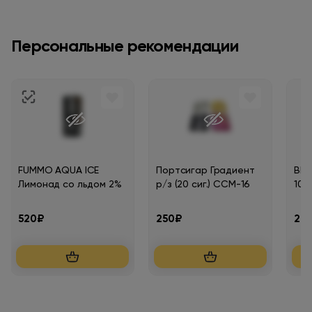
Персональные рекомендации
FUMMO AQUA ICE
Портсигар Градиент
BRU
Лимонад со льдом 2%
р/з (20 сиг.) CCM-16
100
520₽
250₽
20