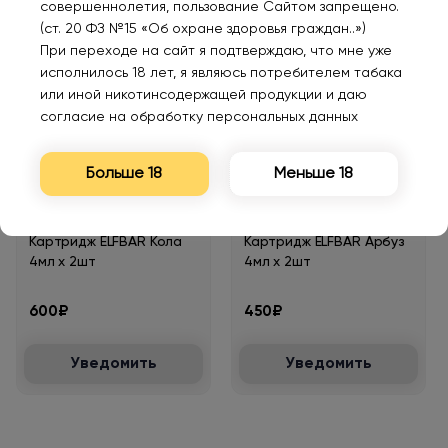
совершеннолетия, пользование Сайтом запрещено.
(ст. 20 ФЗ №15 «Об охране здоровья граждан..»)
При переходе на сайт я подтверждаю, что мне уже
исполнилось 18 лет, я являюсь потребителем табака
или иной никотинсодержащей продукции и даю
согласие на обработку персональных данных
Нет в наличии
Нет в наличии
Больше 18
Меньше 18
Картридж ELFBAR Кола
Картридж ELFBAR Арбуз
4мл х 2шт
4мл х 2шт
600₽
450₽
Уведомить
Уведомить