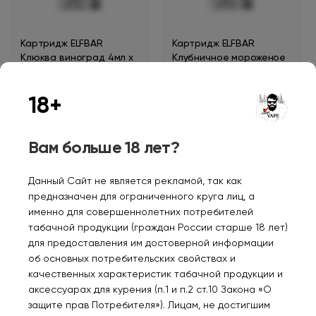
Картридж ELFBAR
Картридж ELFBAR
Клюква виноград 4мл х
Клубничное мороженое
2шт
4мл х 2шт
450₽
450₽
18+
Вам больше 18 лет?
Данный Сайт не является рекламой, так как
предназначен для ограниченного круга лиц, а
именно для совершеннолетних потребителей
табачной продукции (граждан России старше 18 лет)
для предоставления им достоверной информации
об основных потребительских свойствах и
Картридж ELFBAR
Картридж ELFBAR Киви
качественных характеристик табачной продукции и
Клубника киви 4мл х 2шт
маракуйя гуава 4мл х
аксессуарах для курения (п.1 и п.2 ст.10 Закона «О
2шт
защите прав Потребителя»). Лицам, не достигшим
450₽
450₽