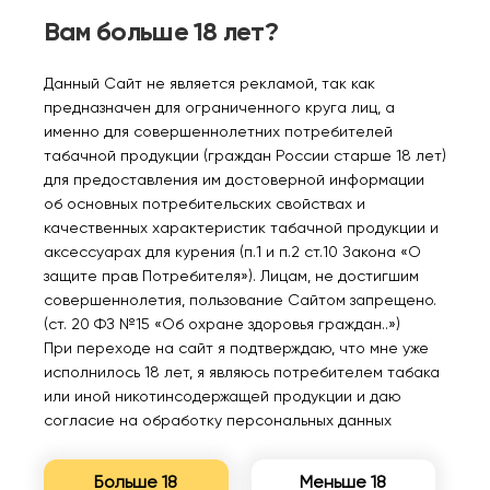
Вам больше 18 лет?
Данный Сайт не является рекламой, так как
предназначен для ограниченного круга лиц, а
именно для совершеннолетних потребителей
табачной продукции (граждан России старше 18 лет)
Персональные рекомендации
для предоставления им достоверной информации
об основных потребительских свойствах и
качественных характеристик табачной продукции и
аксессуарах для курения (п.1 и п.2 ст.10 Закона «О
защите прав Потребителя»). Лицам, не достигшим
совершеннолетия, пользование Сайтом запрещено.
(ст. 20 ФЗ №15 «Об охране здоровья граждан..»)
При переходе на сайт я подтверждаю, что мне уже
Mem`s Вафли со
PUFFMI TANK V2 16000
Гил
исполнилось 18 лет, я являюсь потребителем табака
сгущенкой 30мл.20мг.
Ананасовый кальян 2%
Сил
или иной никотинсодержащей продукции и даю
согласие на обработку персональных данных
400₽
860₽
35
Больше 18
Меньше 18