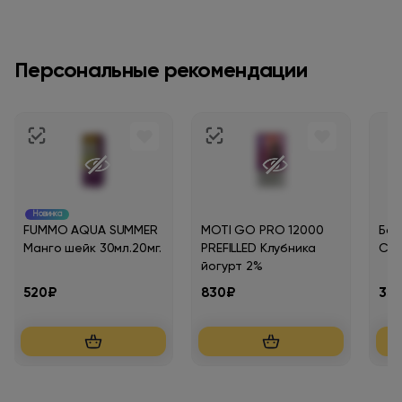
Персональные рекомендации
Новинка
FUMMO AQUA SUMMER
MOTI GO PRO 12000
Бон
Манго шейк 30мл.20мг.
PREFILLED Клубника
Сне
йогурт 2%
520₽
830₽
35