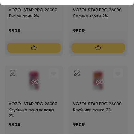
VOZOL STAR PRO 26000
VOZOL STAR PRO 26000
Лимон лайм 2%
Лесные ягоды 2%
980₽
980₽
VOZOL STAR PRO 26000
VOZOL STAR PRO 26000
Клубника пина колада
Клубника манго 2%
2%
980₽
980₽