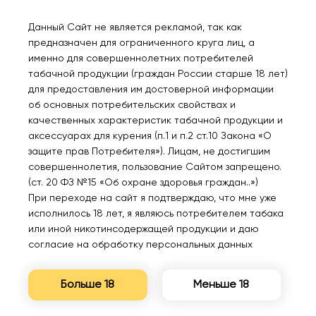
Данный Сайт не является рекламой, так как
предназначен для ограниченного круга лиц, а
именно для совершеннолетних потребителей
табачной продукции (граждан России старше 18 лет)
для предоставления им достоверной информации
об основных потребительских свойствах и
VOZOL STAR PRO 26000
VOZOL STAR PRO 26000
качественных характеристик табачной продукции и
Манго со льдом 2%
Малина арбуз 2%
аксессуарах для курения (п.1 и п.2 ст.10 Закона «О
защите прав Потребителя»). Лицам, не достигшим
совершеннолетия, пользование Сайтом запрещено.
980₽
980₽
(ст. 20 ФЗ №15 «Об охране здоровья граждан..»)
При переходе на сайт я подтверждаю, что мне уже
исполнилось 18 лет, я являюсь потребителем табака
или иной никотинсодержащей продукции и даю
согласие на обработку персональных данных
Больше 18
Меньше 18