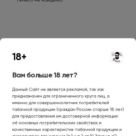
Ничего не найдено!
Персональные рекомендации
18+
Вам больше 18 лет?
Данный Сайт не является рекламой, так как
предназначен для ограниченного круга лиц, а
MOJIMIX DANDY 3000
LOST MARY OS 25000
Кар
именно для совершеннолетних потребителей
Вишня 2%
Вишня лимон 2%
X-L
табачной продукции (граждан России старше 18 лет)
Ана
для предоставления им достоверной информации
580₽
1150₽
77
об основных потребительских свойствах и
качественных характеристик табачной продукции и