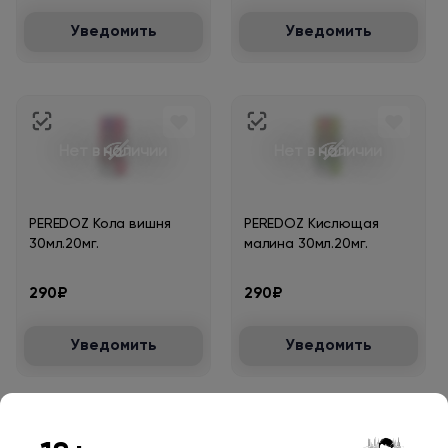
Уведомить
Уведомить
Нет в наличии
Нет в наличии
PEREDOZ Кола вишня
PEREDOZ Кислющая
30мл.20мг.
малина 30мл.20мг.
290₽
290₽
Уведомить
Уведомить