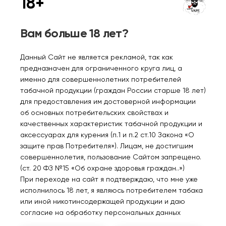
18+
Нет в наличии
Нет в наличии
Вам больше 18 лет?
PEREDOZ Вишневая
PEREDOZ Виноградное
бомба 30мл.20мг.
уничтожение 30мл.20мг.
Данный Сайт не является рекламой, так как
предназначен для ограниченного круга лиц, а
именно для совершеннолетних потребителей
290₽
290₽
табачной продукции (граждан России старше 18 лет)
для предоставления им достоверной информации
Уведомить
Уведомить
об основных потребительских свойствах и
качественных характеристик табачной продукции и
аксессуарах для курения (п.1 и п.2 ст.10 Закона «О
защите прав Потребителя»). Лицам, не достигшим
совершеннолетия, пользование Сайтом запрещено.
Нет в наличии
Нет в наличии
(ст. 20 ФЗ №15 «Об охране здоровья граждан..»)
При переходе на сайт я подтверждаю, что мне уже
исполнилось 18 лет, я являюсь потребителем табака
или иной никотинсодержащей продукции и даю
PEREDOZ Банановый
PEREDOZ Ананас кокос
согласие на обработку персональных данных
коктейль 30мл.20мг.
30мл.20мг.