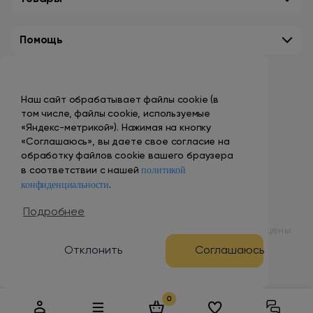
Помощь
Контакты
Наш сайт обрабатывает файлы cookie (в
+7 (495) 149-10-99
том числе, файлы cookie, используемые
promo@smokenvape.su
«Яндекс-метрикой»). Нажимая на кнопку
«Соглашаюсь», вы даете свое согласие на
пн-пт: 9:00 – 18:00
обработку файлов cookie вашего браузера
политикой
сб-вс: выходной
в соответствии с нашей
конфиденциальности
.
Адреса магазинов
Подробнее
© 1998 – 2024 ООО «Табак Вэйп Сити». Все права защищены.
Отклонить
Соглашаюсь
Разработка и продвижение сайта
0