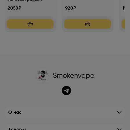
2050₽
920₽
150
О нас
Товары