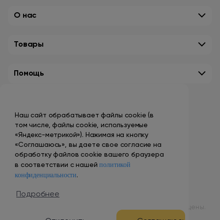
О нас
Товары
Помощь
Контакты
Наш сайт обрабатывает файлы cookie (в
+7 (495) 149-10-99
том числе, файлы cookie, используемые
promo@smokenvape.su
«Яндекс-метрикой»). Нажимая на кнопку
«Соглашаюсь», вы даете свое согласие на
пн-пт: 9:00 – 18:00
обработку файлов cookie вашего браузера
политикой
сб-вс: выходной
в соответствии с нашей
конфиденциальности
.
Адреса магазинов
Подробнее
© 1998 – 2024 ООО «Табак Вэйп Сити». Все права защищены.