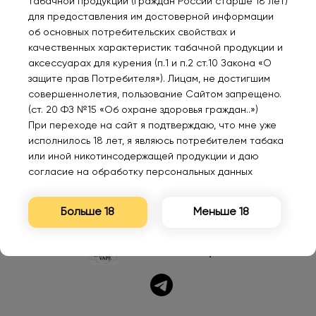
табачной продукции (граждан России старше 18 лет)
для предоставления им достоверной информации
Мало
об основных потребительских свойствах и
PUFFMI DUMESH 10000
PUFFMI PURE 20000
Los
качественных характеристик табачной продукции и
Ванильное мороженое
Грейпфрут 2%
Emp
аксессуарах для курения (п.1 и п.2 ст.10 Закона «О
2%
LSV
исп
защите прав Потребителя»). Лицам, не достигшим
1080₽
1220₽
65
совершеннолетия, пользование Сайтом запрещено.
(ст. 20 ФЗ №15 «Об охране здоровья граждан..»)
При переходе на сайт я подтверждаю, что мне уже
исполнилось 18 лет, я являюсь потребителем табака
или иной никотинсодержащей продукции и даю
согласие на обработку персональных данных
Больше 18
Меньше 18