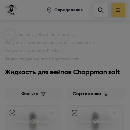
Определение...
/
/
Главная
Каталог товаров
/
Жидкость для вейпа и электронных сигарет
/
Жидкость для вейпов Brusko
Жидкость для вейпов Chappman salt
Жидкость для вейпов Chappman salt
Фильтр
Сортировка
Нет в наличии
Нет в наличии