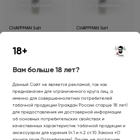
Нет в наличии
Нет в наличии
CHAPPMAN Salt
CHAPPMAN Salt
Кофейный табак 30мл
Кокосовый табак 30мл
2%
2%
18+
500₽
500₽
Уведомить
Уведомить
Вам больше 18 лет?
Данный Сайт не является рекламой, так как
предназначен для ограниченного круга лиц, а
именно для совершеннолетних потребителей
Нет в наличии
Нет в наличии
табачной продукции (граждан России старше 18 лет)
для предоставления им достоверной информации
об основных потребительских свойствах и
качественных характеристик табачной продукции и
CHAPPMAN Salt
CHAPPMAN Salt
Карамельный табак
Вишневый табак 30мл
аксессуарах для курения (п.1 и п.2 ст.10 Закона «О
30мл 2%
2%
защите прав Потребителя»). Лицам, не достигшим