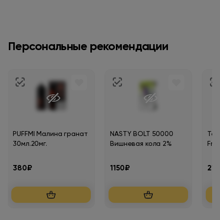
Персональные рекомендации
PUFFMI Малина гранат
NASTY BOLT 50000
Таб
30мл.20мг.
Вишневая кола 2%
Fri
380₽
1150₽
21