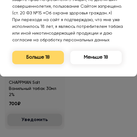
совершеннолетия, пользование Сайтом запрещено.
500₽
500₽
(ст. 20 ФЗ №15 «Об охране здоровья граждан..»)
При переходе на сайт я подтверждаю, что мне уже
Уведомить
Уведомить
исполнилось 18 лет, я являюсь потребителем табака
или иной никотинсодержащей продукции и даю
согласие на обработку персональных данных
Больше 18
Меньше 18
Нет в наличии
CHAPPMAN Salt
Ванильный табак 30мл
2%
700₽
Уведомить