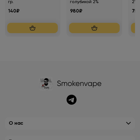
гр.
голубикой 2%
2% (
140₽
980₽
75
О нас