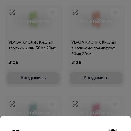
Нет в наличии
Нет в наличии
VLAGA КИСЛЯК Кислый
VLAGA КИСЛЯК Кислый
ягодный киви 30мл.20мг.
тропикана грейпфрут
30мл.20мг.
310₽
310₽
Уведомить
Уведомить
Нет в наличии
Нет в наличии