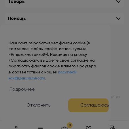
Товары
Помощь
Контакты
Наш сайт обрабатывает файлы cookie (в
+7 (495) 149-10-99
том числе, файлы cookie, используемые
promo@smokenvape.su
«Яндекс-метрикой»). Нажимая на кнопку
«Соглашаюсь», вы даете свое согласие на
пн-пт: 9:00 – 18:00
обработку файлов cookie вашего браузера
политикой
сб-вс: выходной
в соответствии с нашей
конфиденциальности
.
Адреса магазинов
Подробнее
© 1998 – 2024 ООО «Табак Вэйп Сити». Все права защищены.
Отклонить
Соглашаюсь
Разработка и продвижение сайта
0