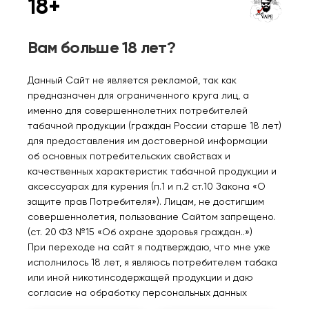
18+
VLAGA КИСЛЯК Кислый
VLAGA КИСЛЯК Кислый
малиновый лайм
малиновый арбуз
30мл.20мг.
30мл.20мг.
Вам больше 18 лет?
310₽
310₽
Данный Сайт не является рекламой, так как
Уведомить
Уведомить
предназначен для ограниченного круга лиц, а
именно для совершеннолетних потребителей
табачной продукции (граждан России старше 18 лет)
для предоставления им достоверной информации
об основных потребительских свойствах и
качественных характеристик табачной продукции и
Нет в наличии
Нет в наличии
аксессуарах для курения (п.1 и п.2 ст.10 Закона «О
защите прав Потребителя»). Лицам, не достигшим
совершеннолетия, пользование Сайтом запрещено.
VLAGA КИСЛЯК Кислый
VLAGA КИСЛЯК Кислое
(ст. 20 ФЗ №15 «Об охране здоровья граждан..»)
ежевичный мохито
клубничное яблоко
При переходе на сайт я подтверждаю, что мне уже
30мл.20мг.
30мл.20мг.
исполнилось 18 лет, я являюсь потребителем табака
310₽
310₽
или иной никотинсодержащей продукции и даю
согласие на обработку персональных данных
Уведомить
Уведомить