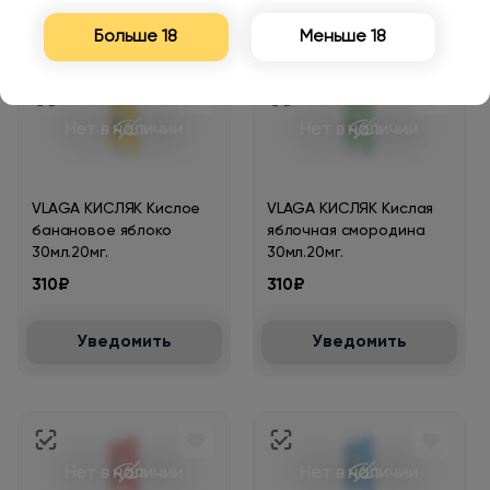
Больше 18
Меньше 18
Нет в наличии
Нет в наличии
VLAGA КИСЛЯК Кислое
VLAGA КИСЛЯК Кислая
банановое яблоко
яблочная смородина
30мл.20мг.
30мл.20мг.
310₽
310₽
Уведомить
Уведомить
Нет в наличии
Нет в наличии