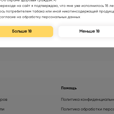
«Об охране здоровья граждан..»)
переходе на сайт я подтверждаю, что мне уже исполнилось 18 лет
юсь потребителем табака или иной никотинсодержащей продукц
согласие на обработку персональных данных
Больше 18
Меньше 18
Помощь
аров
Политика конфиденциальн
ли
Политика обработки перс