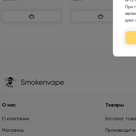
№15 
При 
явля
даю 
О нас
Товары
О компании
Каталог тов
Магазины
Производите