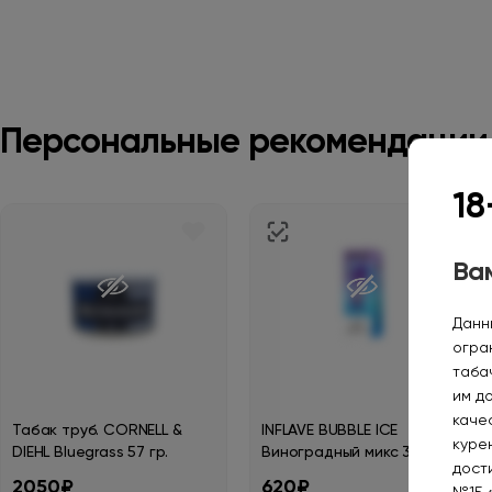
Персональные рекомендации
18
Вам
Данн
огра
таба
им д
каче
Табак труб. CORNELL &
INFLAVE BUBBLE ICE
курен
DIEHL Bluegrass 57 гр.
Виноградный микс 30мл.2%
дост
2050₽
620₽