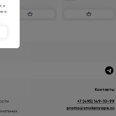
, я
ии и
Контакты
ости
+7 (495) 149-10-99
promo@smokenvape.su
ональных