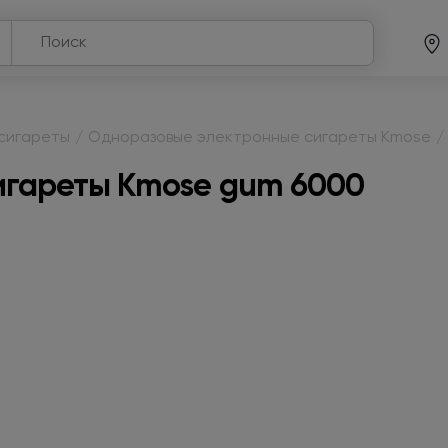
сигареты
/
Одноразовые электронные сигареты Kmose
/
игареты Kmose gum 6000