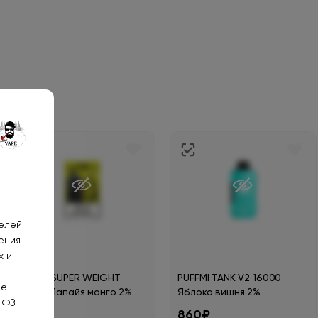
телей
ения
х и
TYSON SUPER WEIGHT
PUFFMI TANK V2 16000
не
20000 Папайя манго 2%
Яблоко вишня 2%
 ФЗ
1320₽
860₽