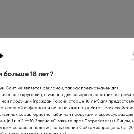
+
 больше 18 лет?
ый Сайт не является рекламой, так как предназначен для
ниченного круга лиц, а именно для совершеннолетних потреби
чной продукции (граждан России старше 18 лет) для предоставл
остоверной информации об основных потребительских свойства
ственных характеристик табачной продукции и аксессуарах для
GANG ICE Хвоя чай
GANG LUX Кола с
ия (п.1 и п.2 ст.10 Закона «О защите прав Потребителя»). Лицам, 
смородина 30мл 2%
черешней Super Hard 2%
игшим совершеннолетия, пользование Сайтом запрещено. (ст. 20
210₽
250₽