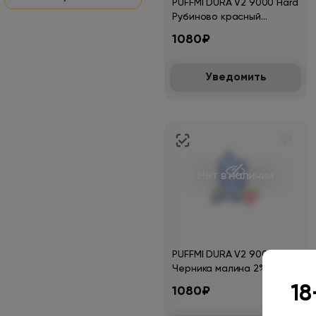
PUFFMI DURA V2 9000 Hard
Рубиново красный
грейпфрут 2%
1080₽
Уведомить
Нет в наличии
PUFFMI DURA V2 9000 Hard
Черника малина 2%
18
1080₽