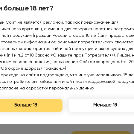
Уведомить
Уведомить
 больше 18 лет?
ый Сайт не является рекламой, так как предназначен для
ниченного круга лиц, а именно для совершеннолетних потреби
чной продукции (граждан России старше 18 лет) для предоставл
остоверной информации об основных потребительских свойства
Нет в наличии
Нет в наличии
ственных характеристик табачной продукции и аксессуарах для
ия (п.1 и п.2 ст.10 Закона «О защите прав Потребителя»). Лицам, 
игшим совершеннолетия, пользование Сайтом запрещено. (ст. 20
«Об охране здоровья граждан..»)
переходе на сайт я подтверждаю, что мне уже исполнилось 18 лет
PUFFMI DURA V 2 HARD
PUFFMI DURA V2 9000 Hard
юсь потребителем табака или иной никотинсодержащей продукц
9000 Мятный мохито
Клубнично банановое
согласие на обработку персональных данных
strong 2%
мороженое 2%
1080₽
1080₽
Больше 18
Меньше 18
Уведомить
Уведомить