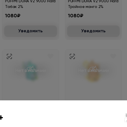
PUFFMI DURA V2 9000 Hard
PUFFMI DURA V2 9000 Hard
Табак 2%
Тройное манго 2%
1080₽
1080₽
Уведомить
Уведомить
Нет в наличии
Нет в наличии
PUFFMI DURA V2 9000 Hard
PUFFMI DURA V2 9000 Hard
Прохладная мята 2%
Энергетический взрыв 2%
+
1080₽
1080₽