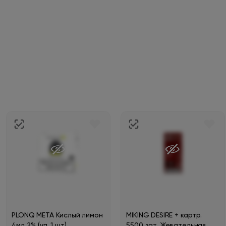
PLONQ META Кислый лимон
MIKING DESIRE + картр.
4мл 2% (уп. 1 шт)
5500 зат. Жевательная