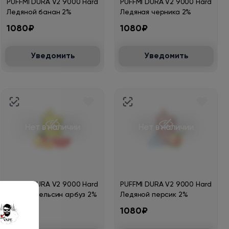
PUFFMI DURA V2 9000 Hard
PUFFMI DURA V2 9000 Hard
Ледяной банан 2%
Ледяная черника 2%
1080₽
1080₽
Уведомить
Уведомить
Нет в наличии
Нет в наличии
PUFFMI DURA V2 9000 Hard
PUFFMI DURA V2 9000 Hard
Манго апельсин арбуз 2%
Ледяной персик 2%
1080₽
1080₽