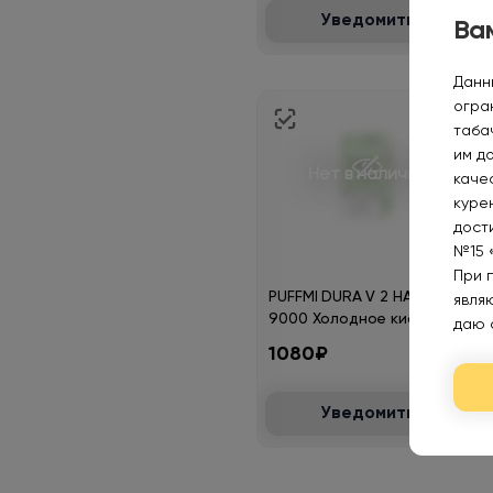
Уведомить
Вам
Данн
огра
таба
им д
Нет в наличии
каче
курен
дост
№15 
При 
PUFFMI DURA V 2 HARD
явля
9000 Холодное кислое
даю 
яблоко strong 2%
1080₽
Уведомить