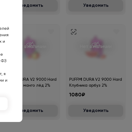
Уведомить
Уведомить
телей
ения
х и
Нет в наличии
Нет в наличии
не
 ФЗ
, я
PUFFMI DURA V2 9000 Hard
PUFFMI DURA V2 9000 Hard
ии и
Клубника манго лёд 2%
Клубника арбуз 2%
1080₽
1080₽
Уведомить
Уведомить