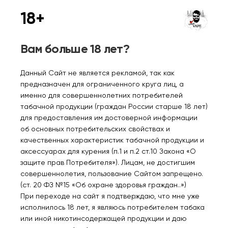
18+
Нет в наличии
Нет в наличии
Вам больше 18 лет?
Данный Сайт не является рекламой, так как
LOST MARY MIXER 20000
LOST MARY MIXER 20000
предназначен для ограниченного круга лиц, а
Грейпфрут лимон лайм
Вишня лимон 2%
именно для совершеннолетних потребителей
2%
табачной продукции (граждан России старше 18 лет)
1150₽
1150₽
для предоставления им достоверной информации
об основных потребительских свойствах и
Уведомить
Уведомить
качественных характеристик табачной продукции и
аксессуарах для курения (п.1 и п.2 ст.10 Закона «О
защите прав Потребителя»). Лицам, не достигшим
совершеннолетия, пользование Сайтом запрещено.
(ст. 20 ФЗ №15 «Об охране здоровья граждан..»)
При переходе на сайт я подтверждаю, что мне уже
Нет в наличии
Нет в наличии
исполнилось 18 лет, я являюсь потребителем табака
или иной никотинсодержащей продукции и даю