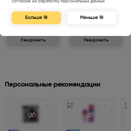
согласие на обработку персональных данных
LOST MARY MIXER 20000
LOST MARY MIXER 20000
Арбузные конфеты 2%
Апельсин клубника 2%
Больше 18
Меньше 18
1150₽
1150₽
Уведомить
Уведомить
Персональные рекомендации