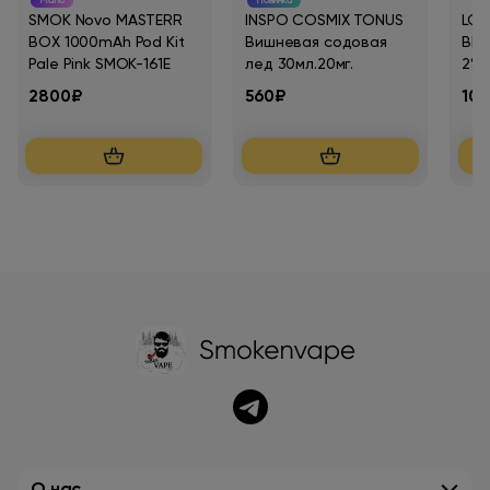
Мало
Новинка
SMOK Novo MASTERR
INSPO COSMIX TONUS
LOS
BOX 1000mAh Pod Kit
Вишневая содовая
BLO
Pale Pink SMOK-161E
лед 30мл.20мг.
2%
2800₽
560₽
10