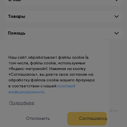
О нас
Товары
Помощь
Контакты
Наш сайт обрабатывает файлы cookie (в
+7 (495) 149-10-99
том числе, файлы cookie, используемые
promo@smokenvape.su
«Яндекс-метрикой»). Нажимая на кнопку
«Соглашаюсь», вы даете свое согласие на
пн-пт: 9:00 – 18:00
обработку файлов cookie вашего браузера
политикой
сб-вс: выходной
в соответствии с нашей
конфиденциальности
.
Адреса магазинов
Подробнее
© 1998 – 2024 ООО «Табак Вэйп Сити». Все права защищены.
Отклонить
Соглашаюсь
Разработка и продвижение сайта