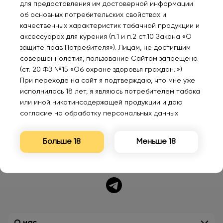
для предоставления им достоверной информации
RELL ULTIMA +
ELFBAR 2000 LUX
FUM
об основных потребительских свойствах и
Nicobooster б/
Ледяной энергетик 2%
Осв
качественных характеристик табачной продукции и
никотина Черника с
шей
аксессуарах для курения (п.1 и п.2 ст.10 Закона «О
личи 30мл.0мг.
530₽
280₽
52
защите прав Потребителя»). Лицам, не достигшим
совершеннолетия, пользование Сайтом запрещено.
(ст. 20 ФЗ №15 «Об охране здоровья граждан..»)
При переходе на сайт я подтверждаю, что мне уже
исполнилось 18 лет, я являюсь потребителем табака
или иной никотинсодержащей продукции и даю
согласие на обработку персональных данных
Больше 18
Меньше 18