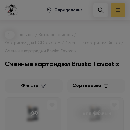
Определение...
/
/
Главная
Каталог товаров
/
/
Картриджи для POD-систем
Сменные картриджи Brusko
Сменные картриджи Brusko Favostix
Сменные картриджи Brusko Favostix
Фильтр
Сортировка
Нет в наличии