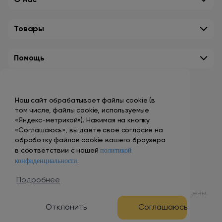
О нас
Товары
Помощь
Контакты
Наш сайт обрабатывает файлы cookie (в
+7 (495) 149-10-99
том числе, файлы cookie, используемые
promo@smokenvape.su
«Яндекс-метрикой»). Нажимая на кнопку
«Соглашаюсь», вы даете свое согласие на
пн-пт: 9:00 – 18:00
обработку файлов cookie вашего браузера
политикой
сб-вс: выходной
в соответствии с нашей
конфиденциальности
.
Адреса магазинов
Подробнее
© 1998 – 2024 ООО «Табак Вэйп Сити». Все права защищены.
Отклонить
Соглашаюсь
Разработка и продвижение сайта