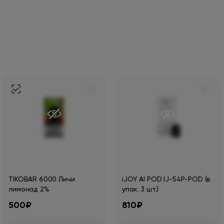
TIKOBAR 6000 Личи
iJOY AI POD IJ-54P-POD (в
лимонад 2%
упак. 3 шт.)
500₽
810₽