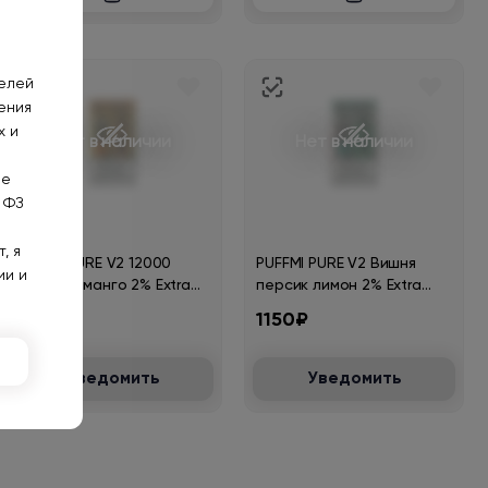
телей
ения
х и
Нет в наличии
Нет в наличии
не
 ФЗ
, я
PUFFMI PURE V2 12000
PUFFMI PURE V2 Вишня
ии и
Зеленое манго 2% Extra
персик лимон 2% Extra
Hard
Hard 12000
1150₽
1150₽
Уведомить
Уведомить