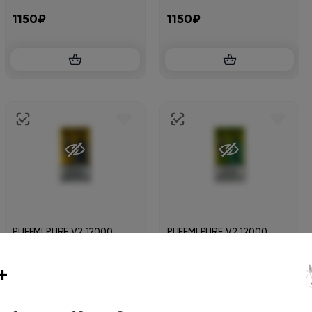
Hard
Hard
1150₽
1150₽
PUFFMI PURE V2 12000
PUFFMI PURE V2 12000
Имбирное пиво Extra Hard
Яблоко груша 2% Extra
Hard
1150₽
1150₽
+