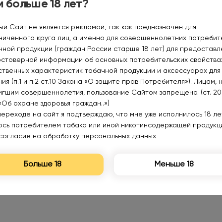
 больше 18 лет?
ый Сайт не является рекламой, так как предназначен для
ниченного круга лиц, а именно для совершеннолетних потреби
чной продукции (граждан России старше 18 лет) для предоставл
остоверной информации об основных потребительских свойства
Нет в наличии
Нет в наличии
ственных характеристик табачной продукции и аксессуарах для
ия (п.1 и п.2 ст.10 Закона «О защите прав Потребителя»). Лицам, 
игшим совершеннолетия, пользование Сайтом запрещено. (ст. 20
«Об охране здоровья граждан..»)
переходе на сайт я подтверждаю, что мне уже исполнилось 18 лет
PUFFMI PURE V2 12000
PUFFMI PURE V2 Лимон
юсь потребителем табака или иной никотинсодержащей продукц
Мохито личи 2% Extra Hard
мята 2% Extra Hard
согласие на обработку персональных данных
1150₽
1150₽
Больше 18
Меньше 18
Уведомить
Уведомить