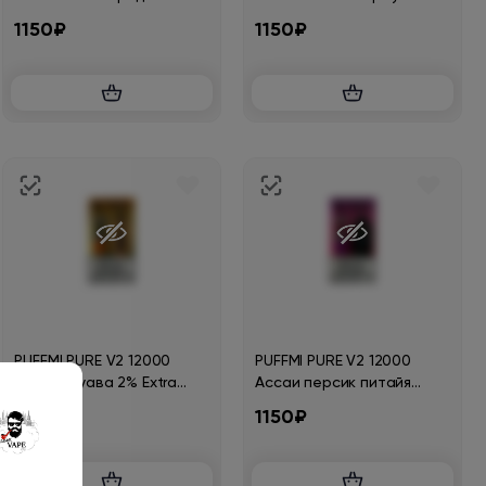
Hard
Extra Hard
1150₽
1150₽
PUFFMI PURE V2 12000
PUFFMI PURE V2 12000
Яблоко гуава 2% Extra
Ассаи персик питайя
Hard
Extra Hard
1150₽
1150₽