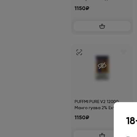
Hard
1150₽
PUFFMI PURE V2 12000
Манго гуава 2% Extra Hard
1150₽
18