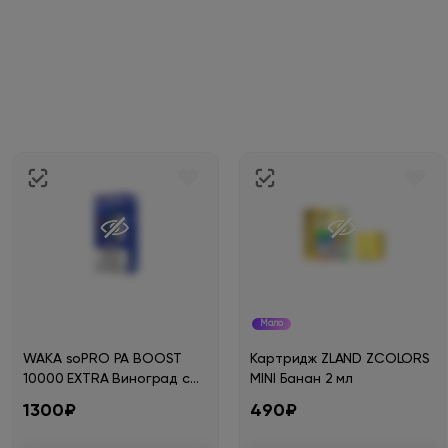
Мало
WAKA soPRO PA BOOST
Картридж ZLAND ZCOLORS
10000 EXTRA Виноград со
MINI Банан 2 мл
льдом 1,8%
1300₽
490₽