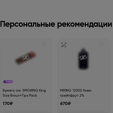
Персональные рекомендации
Мало
Бумага сиг. SMOKING King
MIKING 12000 Киви
Size Broun+Tips Pack
грейпфрут 2%
170₽
670₽