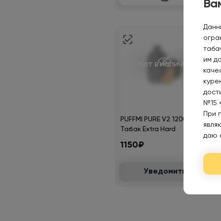
Вам
Данн
огра
таба
им д
Нет в наличии
каче
курен
дост
№15 
При 
PUFFMI PURE V2 12000
явля
Табак Extra Hard
даю 
1150₽
Уведомить