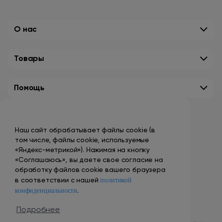
О нас
Товары
Помощь
Контакты
Наш сайт обрабатывает файлы cookie (в
+7 (495) 149-10-99
том числе, файлы cookie, используемые
promo@smokenvape.su
«Яндекс-метрикой»). Нажимая на кнопку
«Соглашаюсь», вы даете свое согласие на
пн-пт: 9:00 – 18:00
обработку файлов cookie вашего браузера
политикой
сб-вс: выходной
в соответствии с нашей
конфиденциальности
.
Адреса магазинов
Подробнее