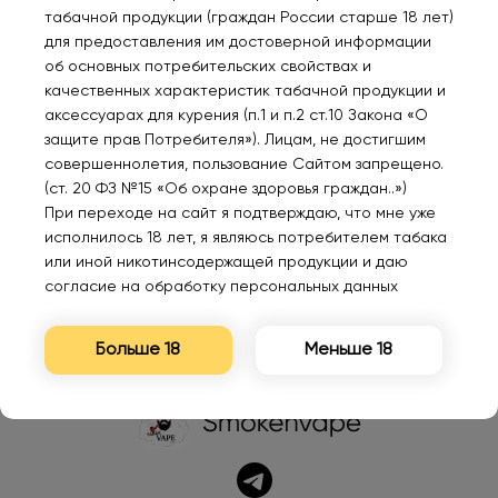
табачной продукции (граждан России старше 18 лет)
для предоставления им достоверной информации
об основных потребительских свойствах и
Табак сигаретный VAN
GANG FROZEN Ultra
HQD
качественных характеристик табачной продукции и
ERKOMS Chocolate 40
hard Грейпфрутовая
Чер
аксессуарах для курения (п.1 и п.2 ст.10 Закона «О
гр.
кола 30мl. 20 мг
защите прав Потребителя»). Лицам, не достигшим
совершеннолетия, пользование Сайтом запрещено.
450₽
300₽
110
(ст. 20 ФЗ №15 «Об охране здоровья граждан..»)
При переходе на сайт я подтверждаю, что мне уже
исполнилось 18 лет, я являюсь потребителем табака
или иной никотинсодержащей продукции и даю
согласие на обработку персональных данных
Больше 18
Меньше 18