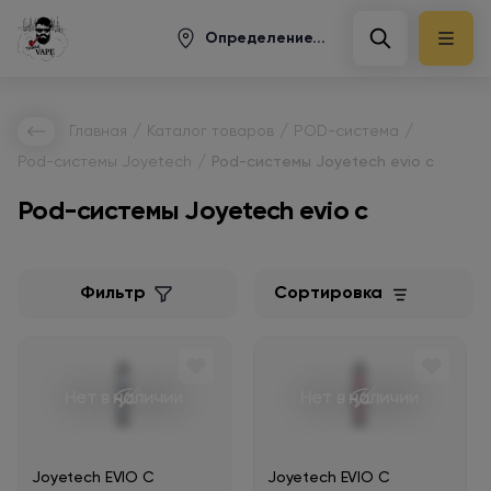
Определение...
/
/
/
Главная
Каталог товаров
POD-система
/
Pod-системы Joyetech
Pod-системы Joyetech evio c
Pod-системы Joyetech evio c
Фильтр
Сортировка
Нет в наличии
Нет в наличии
Joyetech EVIO C
Joyetech EVIO C