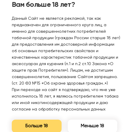
Вам больше 18 лет?
Данный Сайт не является рекламой, так как
предназначен для ограниченного круга лиц, а
именно для совершеннолетних потребителей
Персональные рекомендации
табачной продукции (граждан России старше 18 лет)
для предоставления им достоверной информации
об основных потребительских свойствах и
качественных характеристик табачной продукции и
аксессуарах для курения (п.1 и п.2 ст.10 Закона «О
защите прав Потребителя»). Лицам, не достигшим
совершеннолетия, пользование Сайтом запрещено.
(ст. 20 ФЗ №15 «Об охране здоровья граждан..»)
При переходе на сайт я подтверждаю, что мне уже
LOST MARY MO 10000
GANG X BOX 2.0 18000
UDN
Яблоко гуава 2%
Мармеладный
пер
исполнилось 18 лет, я являюсь потребителем табака
энергетик 2%
2%
или иной никотинсодержащей продукции и даю
согласие на обработку персональных данных
950₽
1350₽
65
Больше 18
Меньше 18