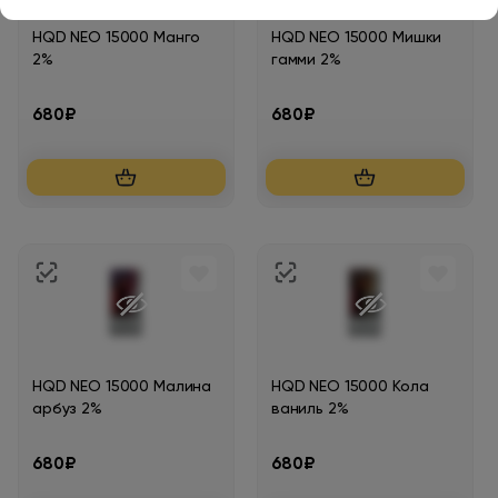
HQD NEO 15000 Манго
HQD NEO 15000 Мишки
2%
гамми 2%
680₽
680₽
HQD NEO 15000 Малина
HQD NEO 15000 Кола
арбуз 2%
ваниль 2%
680₽
680₽