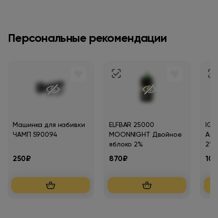
Персональные рекомендации
Машинка для набивки
ELFBAR 25000
IGN
ЧАМП 590094
MOONNIGHT Двойное
Ана
яблоко 2%
2%
250₽
870₽
10