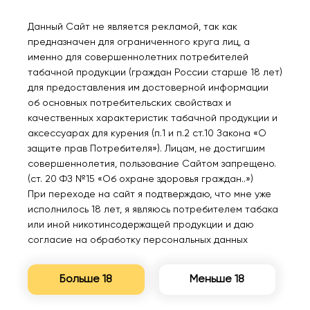
Данный Сайт не является рекламой, так как
предназначен для ограниченного круга лиц, а
именно для совершеннолетних потребителей
табачной продукции (граждан России старше 18 лет)
для предоставления им достоверной информации
об основных потребительских свойствах и
HQD NEO 15000
HQD NEO 15000 Персик
качественных характеристик табачной продукции и
Малиновый лимонад 2%
2%
аксессуарах для курения (п.1 и п.2 ст.10 Закона «О
защите прав Потребителя»). Лицам, не достигшим
совершеннолетия, пользование Сайтом запрещено.
680₽
680₽
(ст. 20 ФЗ №15 «Об охране здоровья граждан..»)
При переходе на сайт я подтверждаю, что мне уже
исполнилось 18 лет, я являюсь потребителем табака
или иной никотинсодержащей продукции и даю
согласие на обработку персональных данных
Больше 18
Меньше 18