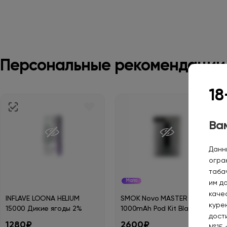
Персональные рекомендации
18
Вам
Данн
огра
таба
Мало
им д
каче
INFLAVE LOONA HELIUM
SMOK Novo MASTER
курен
15000 Дикие ягоды 2%
1000mAh Pod Kit Black Gun
дост
Metal SMOK-160C
1280₽
2600₽