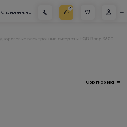
0
Определение...
дноразовые электронные сигареты HQD Bang 3600
Сортировка