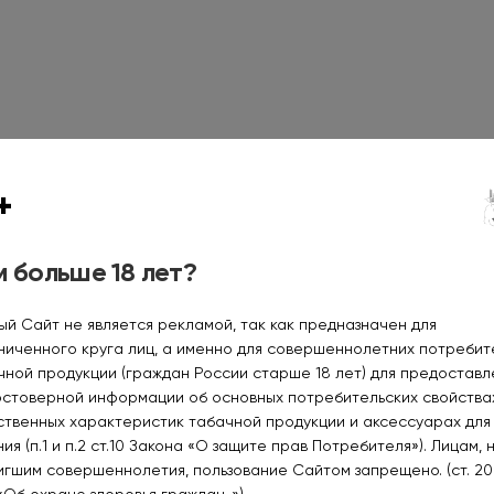
+
 больше 18 лет?
ый Сайт не является рекламой, так как предназначен для
ниченного круга лиц, а именно для совершеннолетних потреби
чной продукции (граждан России старше 18 лет) для предоставл
Мало
остоверной информации об основных потребительских свойства
ственных характеристик табачной продукции и аксессуарах для
SUORIIN SE 800mAh Pod Kit
Бумага сиг. ЗИГ-ЗАГ BLUE
ия (п.1 и п.2 ст.10 Закона «О защите прав Потребителя»). Лицам, 
Dark Green LY-120-D
(50пач.*50лист)
игшим совершеннолетия, пользование Сайтом запрещено. (ст. 20
1400₽
50₽