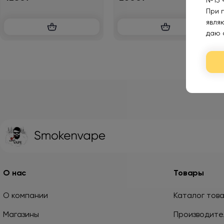
№15 
При 
явля
даю 
О нас
Товары
О компании
Каталог тов
Магазины
Производите