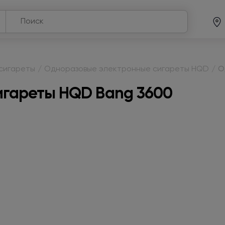
сигареты
/
Одноразовые электронные сигареты HQD
/
О
игареты HQD Bang 3600