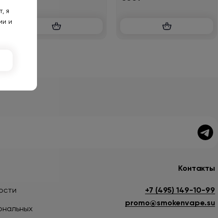
, я
ии и
Контакты
ости
+7 (495) 149-10-99
promo@smokenvape.su
ональных