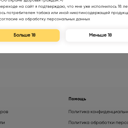
«Об охране здоровья граждан..»)
переходе на сайт я подтверждаю, что мне уже исполнилось 18 лет
юсь потребителем табака или иной никотинсодержащей продукц
согласие на обработку персональных данных
Больше 18
Меньше 18
Помощь
аров
Политика конфиденциальн
ли
Политика обработки перс