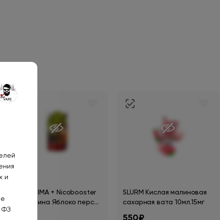
телей
ения
х и
RELL ULTIMA + Nicobooster
SLURM Кислая малиновая
не
б/никотина Яблоко персик
сахарная вата 10мл.15мг
 ФЗ
груша 30мл.0мг.
530₽
550₽