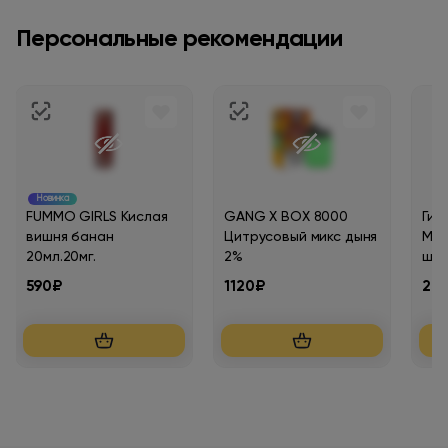
Персональные рекомендации
Новинка
FUMMO GIRLS Кислая
GANG X BOX 8000
Гил
вишня банан
Цитрусовый микс дыня
MAS
20мл.20мг.
2%
шт.
590₽
1120₽
28