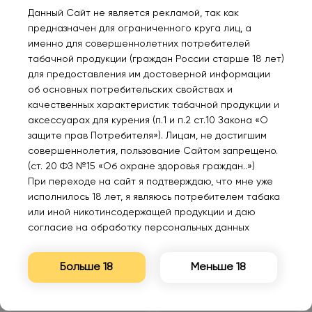
Данный Сайт не является рекламой, так как
предназначен для ограниченного круга лиц, а
именно для совершеннолетних потребителей
табачной продукции (граждан России старше 18 лет)
Нет в наличии
Нет в наличии
для предоставления им достоверной информации
об основных потребительских свойствах и
качественных характеристик табачной продукции и
VOZOL ALIEN 5000
VOZOL ALIEN 5000
аксессуарах для курения (п.1 и п.2 ст.10 Закона «О
Карамельный пудинг 2%
Имбирный эль 2%
защите прав Потребителя»). Лицам, не достигшим
совершеннолетия, пользование Сайтом запрещено.
600₽
600₽
(ст. 20 ФЗ №15 «Об охране здоровья граждан..»)
При переходе на сайт я подтверждаю, что мне уже
исполнилось 18 лет, я являюсь потребителем табака
Уведомить
Уведомить
или иной никотинсодержащей продукции и даю
согласие на обработку персональных данных
Больше 18
Меньше 18
Нет в наличии
Нет в наличии