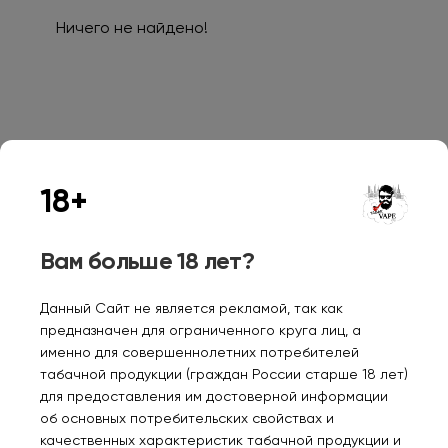
Ничего не найдено!
Персональные рекомендации
18+
Вам больше 18 лет?
Данный Сайт не является рекламой, так как
предназначен для ограниченного круга лиц, а
GANG IMMORTAL
INFLAVE ALPHA 25000
VOZ
именно для совершеннолетних потребителей
16000 Мороженное
Strong Черничный
260
табачной продукции (граждан России старше 18 лет)
манго клубника 2%
морс 2%
2%
для предоставления им достоверной информации
1380₽
об основных потребительских свойствах и
1650₽
98
качественных характеристик табачной продукции и