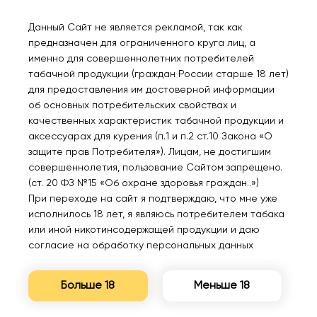
Данный Сайт не является рекламой, так как
предназначен для ограниченного круга лиц, а
именно для совершеннолетних потребителей
Нет в наличии
Нет в наличии
табачной продукции (граждан России старше 18 лет)
для предоставления им достоверной информации
об основных потребительских свойствах и
DUALL SALT Extra Light
DUALL SALT Extra Light
качественных характеристик табачной продукции и
Морозный Ред булл
Морозный личи
аксессуарах для курения (п.1 и п.2 ст.10 Закона «О
30мл.20мг.
30мл.20мг.
защите прав Потребителя»). Лицам, не достигшим
совершеннолетия, пользование Сайтом запрещено.
500₽
500₽
(ст. 20 ФЗ №15 «Об охране здоровья граждан..»)
При переходе на сайт я подтверждаю, что мне уже
Уведомить
Уведомить
исполнилось 18 лет, я являюсь потребителем табака
или иной никотинсодержащей продукции и даю
согласие на обработку персональных данных
Больше 18
Меньше 18
Нет в наличии
Нет в наличии