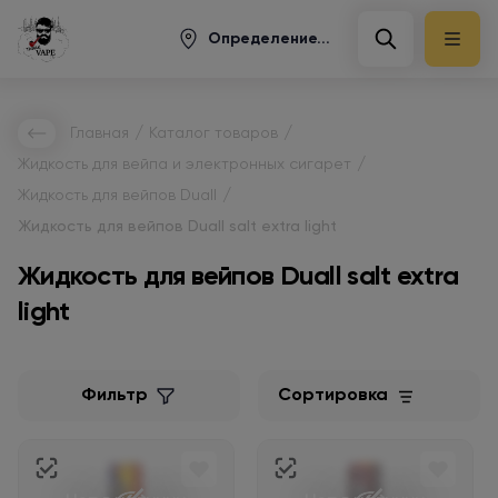
Определение...
/
/
Главная
Каталог товаров
/
Жидкость для вейпа и электронных сигарет
/
Жидкость для вейпов Duall
Жидкость для вейпов Duall salt extra light
Жидкость для вейпов Duall salt extra
light
Фильтр
Сортировка