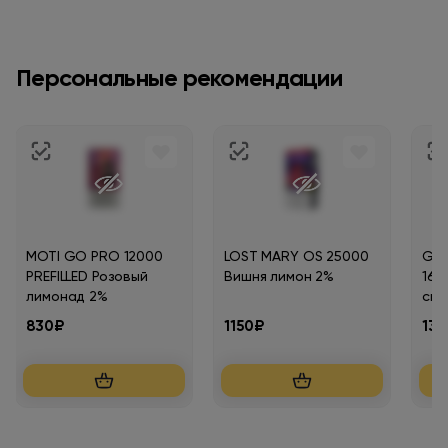
Персональные рекомендации
MOTI GO PRO 12000
LOST MARY OS 25000
GA
PREFILLED Розовый
Вишня лимон 2%
160
лимонад 2%
спр
830₽
1150₽
13