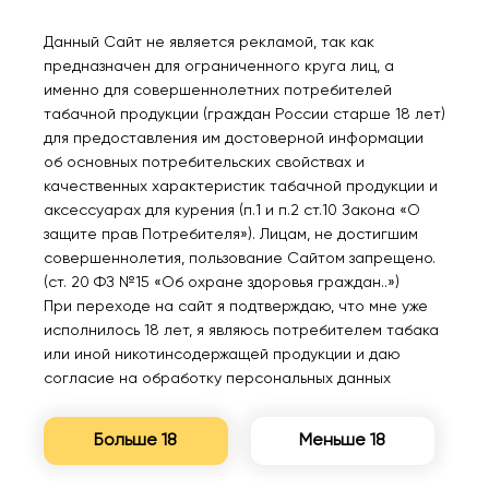
Данный Сайт не является рекламой, так как
предназначен для ограниченного круга лиц, а
именно для совершеннолетних потребителей
Нет в наличии
Нет в наличии
табачной продукции (граждан России старше 18 лет)
для предоставления им достоверной информации
об основных потребительских свойствах и
VOZOL STAR 12000
VOZOL STAR 12000
качественных характеристик табачной продукции и
Персик манго арбуз 2%
Лимон мята 2%
аксессуарах для курения (п.1 и п.2 ст.10 Закона «О
защите прав Потребителя»). Лицам, не достигшим
совершеннолетия, пользование Сайтом запрещено.
1150₽
1100₽
(ст. 20 ФЗ №15 «Об охране здоровья граждан..»)
При переходе на сайт я подтверждаю, что мне уже
Уведомить
Уведомить
исполнилось 18 лет, я являюсь потребителем табака
или иной никотинсодержащей продукции и даю
согласие на обработку персональных данных
Больше 18
Меньше 18
Нет в наличии
Нет в наличии