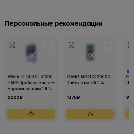
Персональные рекомендации
Нов
WAKA ET BURST 41000
GANG ARCTIC 20000
ELF
HARD Тройное манго +
Табак с мятой 2 %
Лим
мороженое микс 1,8 %
2000₽
1370₽
92