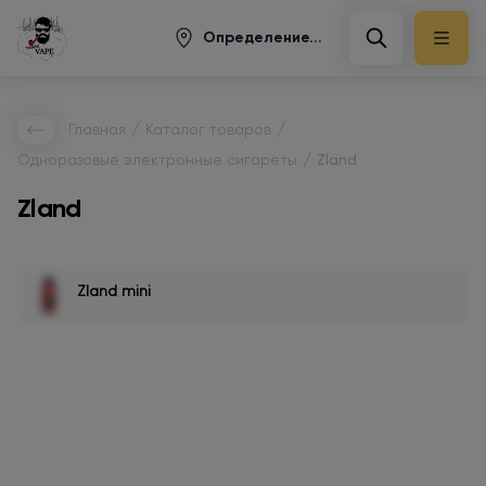
Определение...
/
/
Главная
Каталог товаров
/
Одноразовые электронные сигареты
Zland
Zland
Zland mini