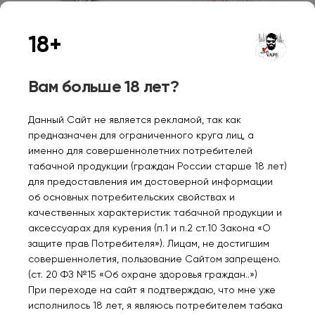
18+
ZLAND MINI Серый
ZLAND MINI Красный
Вам больше 18 лет?
550₽
550₽
Данный Сайт не является рекламой, так как
Уведомить
предназначен для ограниченного круга лиц, а
именно для совершеннолетних потребителей
табачной продукции (граждан России старше 18 лет)
для предоставления им достоверной информации
об основных потребительских свойствах и
качественных характеристик табачной продукции и
аксессуарах для курения (п.1 и п.2 ст.10 Закона «О
Персональные рекомендации
защите прав Потребителя»). Лицам, не достигшим
совершеннолетия, пользование Сайтом запрещено.
(ст. 20 ФЗ №15 «Об охране здоровья граждан..»)
При переходе на сайт я подтверждаю, что мне уже
исполнилось 18 лет, я являюсь потребителем табака