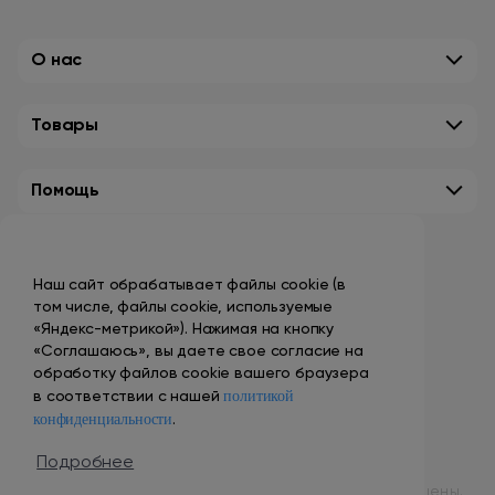
О нас
Товары
Помощь
Контакты
Наш сайт обрабатывает файлы cookie (в
+7 (495) 149-10-99
том числе, файлы cookie, используемые
promo@smokenvape.su
«Яндекс-метрикой»). Нажимая на кнопку
«Соглашаюсь», вы даете свое согласие на
пн-пт: 9:00 – 18:00
обработку файлов cookie вашего браузера
политикой
сб-вс: выходной
в соответствии с нашей
конфиденциальности
.
Адреса магазинов
Подробнее
© 1998 – 2024 ООО «Табак Вэйп Сити». Все права защищены.