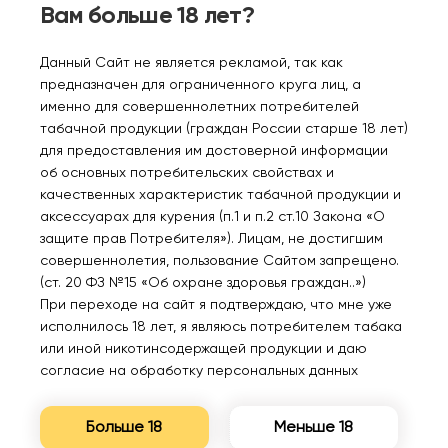
Вам больше 18 лет?
Данный Сайт не является рекламой, так как
предназначен для ограниченного круга лиц, а
именно для совершеннолетних потребителей
Персональные рекомендации
табачной продукции (граждан России старше 18 лет)
для предоставления им достоверной информации
об основных потребительских свойствах и
качественных характеристик табачной продукции и
аксессуарах для курения (п.1 и п.2 ст.10 Закона «О
защите прав Потребителя»). Лицам, не достигшим
совершеннолетия, пользование Сайтом запрещено.
(ст. 20 ФЗ №15 «Об охране здоровья граждан..»)
При переходе на сайт я подтверждаю, что мне уже
PUFFMI TANK 20000
INFLAVE ONYX 18000
R A
Клубнично арбузная
Лесная черника 2%
Миш
исполнилось 18 лет, я являюсь потребителем табака
жвачка 2%
или иной никотинсодержащей продукции и даю
согласие на обработку персональных данных
1300₽
1500₽
52
Больше 18
Меньше 18