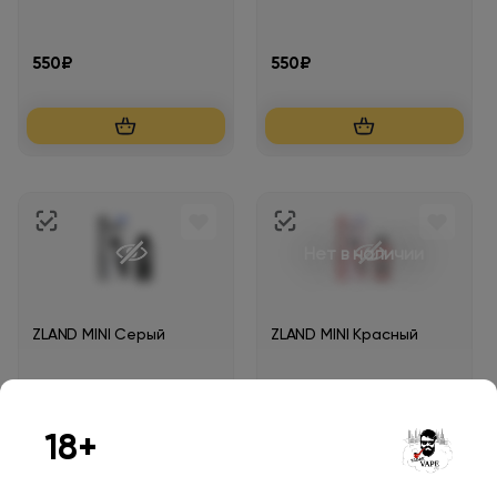
550₽
550₽
Нет в наличии
ZLAND MINI Серый
ZLAND MINI Красный
550₽
550₽
18+
Уведомить