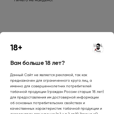
Ничего не найдено!
Персональные рекомендации
18+
Вам больше 18 лет?
Данный Сайт не является рекламой, так как
предназначен для ограниченного круга лиц, а
FALCON X 14000
IGNITE V 120 12000
REL
именно для совершеннолетних потребителей
Клюква виноград 2%
Ледяной арбуз 2%
Nic
табачной продукции (граждан России старше 18 лет)
ник
лед
для предоставления им достоверной информации
1300₽
1300₽
53
30м
об основных потребительских свойствах и
качественных характеристик табачной продукции и