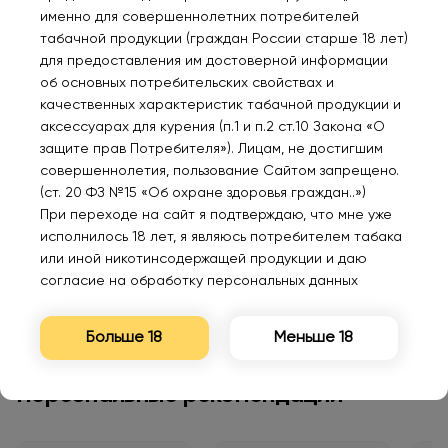
именно для совершеннолетних потребителей
табачной продукции (граждан России старше 18 лет)
Нет в наличии
для предоставления им достоверной информации
об основных потребительских свойствах и
качественных характеристик табачной продукции и
HQD ABSOLUT SOUR LINE
аксессуарах для курения (п.1 и п.2 ст.10 Закона «О
Кислый гранатовый сок
защите прав Потребителя»). Лицам, не достигшим
смородина лимон 2%
совершеннолетия, пользование Сайтом запрещено.
560₽
(ст. 20 ФЗ №15 «Об охране здоровья граждан..»)
При переходе на сайт я подтверждаю, что мне уже
исполнилось 18 лет, я являюсь потребителем табака
Уведомить
или иной никотинсодержащей продукции и даю
согласие на обработку персональных данных
Больше 18
Меньше 18
Персональные рекомендации