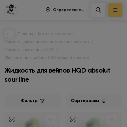
Определение...
/
/
Главная
Каталог товаров
/
Жидкость для вейпа и электронных сигарет
/
Жидкость для вейпов HQD
Жидкость для вейпов HQD absolut sour line
Жидкость для вейпов HQD absolut
sour line
Фильтр
Сортировка