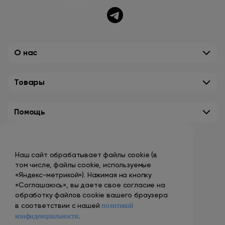
О нас
Товары
Помощь
Контакты
Наш сайт обрабатывает файлы cookie (в
+7 (495) 149-10-99
том числе, файлы cookie, используемые
promo@smokenvape.su
«Яндекс-метрикой»). Нажимая на кнопку
«Соглашаюсь», вы даете свое согласие на
пн-пт: 9:00 – 18:00
обработку файлов cookie вашего браузера
политикой
сб-вс: выходной
в соответствии с нашей
конфиденциальности
.
Адреса магазинов