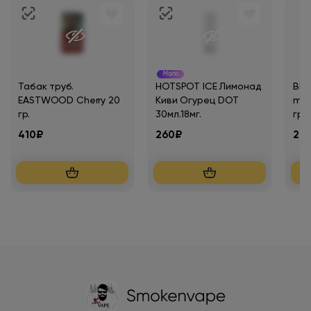
Мало
Табак труб.
HOTSPOT ICE Лимонад
BRU
EASTWOOD Cherry 20
Киви Огурец DOT
mAh
гр.
30мл.18мг.
гра
410₽
260₽
20