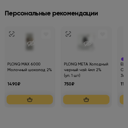
Персональные рекомендации
Ма
PLONQ MAX 6000
PLONQ META Холодный
ELF
Молочный шоколад 2%
черный чай 4мл 2%
Сер
(уп. 1 шт)
3мл
1490₽
750₽
110