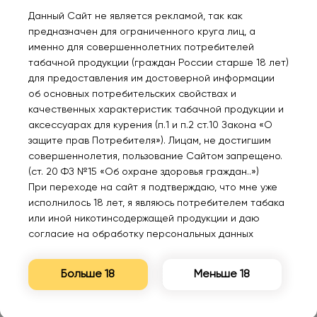
Данный Сайт не является рекламой, так как
предназначен для ограниченного круга лиц, а
Нет в наличии
Нет в наличии
именно для совершеннолетних потребителей
табачной продукции (граждан России старше 18 лет)
для предоставления им достоверной информации
об основных потребительских свойствах и
GANG Жвачка дыня
GANG Виноградная
качественных характеристик табачной продукции и
персик 30мл 2%
кола 30мл 2%
аксессуарах для курения (п.1 и п.2 ст.10 Закона «О
защите прав Потребителя»). Лицам, не достигшим
260₽
260₽
совершеннолетия, пользование Сайтом запрещено.
(ст. 20 ФЗ №15 «Об охране здоровья граждан..»)
Уведомить
Уведомить
При переходе на сайт я подтверждаю, что мне уже
исполнилось 18 лет, я являюсь потребителем табака
или иной никотинсодержащей продукции и даю
согласие на обработку персональных данных
Нет в наличии
Нет в наличии
Больше 18
Меньше 18