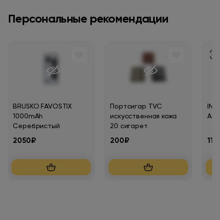
Персональные рекомендации
BRUSKO FAVOSTIX
Портсигар TVC
INF
1000mAh
искусственная кожа
Ана
Серебристый
20 сигарет
2050₽
200₽
115