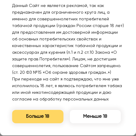
Данный Сайт не является рекламой, так как
предназначен для ограниченного круга лиц, а
именно для совершеннолетних потребителей
табачной продукции (граждан России старше 18 лет)
Нет в наличии
Нет в наличии
для предоставления им достоверной информации
об основных потребительских свойствах и
качественных характеристик табачной продукции и
PUFFMI PURE 20000
PUFFMI PURE 20000
аксессуарах для курения (п.1 и п.2 ст.10 Закона «О
Табак 2%
Персик маракуйя 2%
защите прав Потребителя»). Лицам, не достигшим
совершеннолетия, пользование Сайтом запрещено.
1220₽
1220₽
(ст. 20 ФЗ №15 «Об охране здоровья граждан..»)
При переходе на сайт я подтверждаю, что мне уже
исполнилось 18 лет, я являюсь потребителем табака
Уведомить
Уведомить
или иной никотинсодержащей продукции и даю
согласие на обработку персональных данных
Больше 18
Меньше 18
Нет в наличии
Нет в наличии