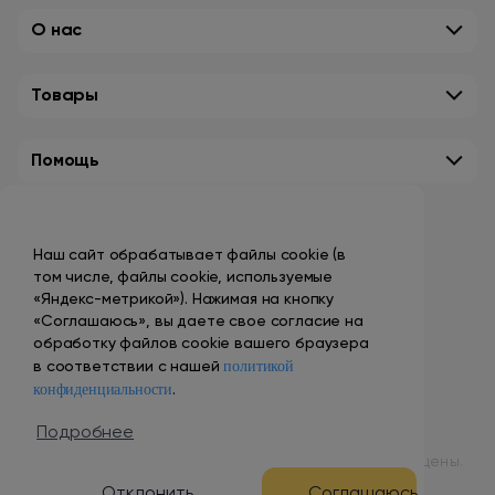
О нас
Товары
Помощь
Контакты
Наш сайт обрабатывает файлы cookie (в
+7 (495) 149-10-99
том числе, файлы cookie, используемые
promo@smokenvape.su
«Яндекс-метрикой»). Нажимая на кнопку
«Соглашаюсь», вы даете свое согласие на
пн-пт: 9:00 – 18:00
обработку файлов cookie вашего браузера
политикой
сб-вс: выходной
в соответствии с нашей
конфиденциальности
.
Адреса магазинов
Подробнее
© 1998 – 2024 ООО «Табак Вэйп Сити». Все права защищены.
Отклонить
Соглашаюсь