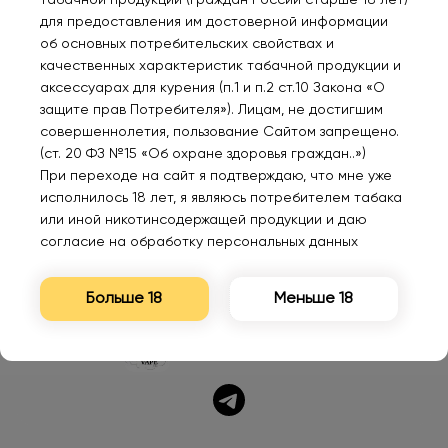
для предоставления им достоверной информации
Новинка
об основных потребительских свойствах и
Пепельница TVC
ELFBAR DUKE 20000
INF
качественных характеристик табачной продукции и
металл цветная
Ледяной арбуз 2%
Str
матовая /крутящий
мох
аксессуарах для курения (п.1 и п.2 ст.10 Закона «О
элемент D9.5см.
защите прав Потребителя»). Лицам, не достигшим
300₽
920₽
155
совершеннолетия, пользование Сайтом запрещено.
(ст. 20 ФЗ №15 «Об охране здоровья граждан..»)
При переходе на сайт я подтверждаю, что мне уже
исполнилось 18 лет, я являюсь потребителем табака
или иной никотинсодержащей продукции и даю
согласие на обработку персональных данных
Больше 18
Меньше 18