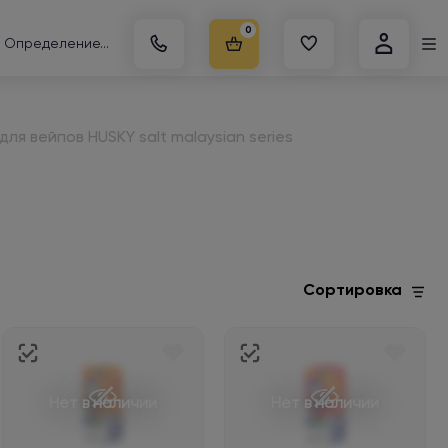
0
Определение...
ля вейпов HUSKY salt malaysian series
Сортировка
Нет в наличии
Нет в наличии