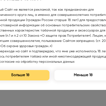
ый Сайт не является рекламой, так как предназначен для
ниченного круга лиц, а именно для совершеннолетних потреби
чной продукции (граждан России старше 18 лет) для предоставл
остоверной информации об основных потребительских свойства
ственных характеристик табачной продукции и аксессуарах для
Нет в наличии
ия (п.1 и п.2 ст.10 Закона «О защите прав Потребителя»). Лицам, 
игшим совершеннолетия, пользование Сайтом запрещено. (ст. 20
«Об охране здоровья граждан..»)
переходе на сайт я подтверждаю, что мне уже исполнилось 18 лет
юсь потребителем табака или иной никотинсодержащей продукц
HUSKY SALT MALAYSIAN
согласие на обработку персональных данных
SERIES Ледяная арбузная
жвачка с ментолом
350₽
30мл.20мг.
Больше 18
Меньше 18
Уведомить