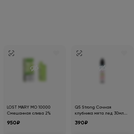
LOST MARY MO 10000
Q5 Strong Сочная
Смешанная слива 2%
клубника мята лед 30мл.
20мг.
950₽
390₽