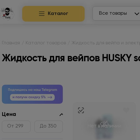
Search
Все товары
Каталог
Главная
/
Каталог товаров
/
Жидкость для вейпа и элек
Жидкость для вейпов HUSKY sal
Цена
Нет в наличии