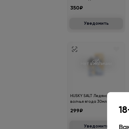
черники и гуавы
350₽
30мл.20мг.
Уведомить
Нет в наличии
HUSKY SALT Ледяная
волчья ягода 30мл 2%
18
299₽
Вам
Уведомить