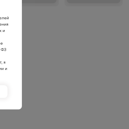
телей
ения
х и
не
 ФЗ
, я
ии и