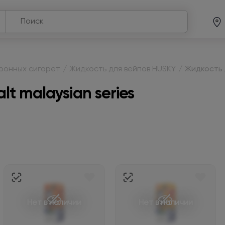
тронных сигарет
/
Жидкость для вейпов HUSKY
/
Жидкость д
t malaysian series
Нет в наличии
Нет в наличии