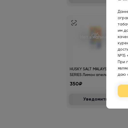
Данн
огра
таба
им д
каче
Нет в наличии
курен
дост
№15 
При 
явля
HUSKY SALT MALAYSIAN
даю 
SERIES Лимон апельсин с
холодком 30мл.20мг.
350₽
Уведомить