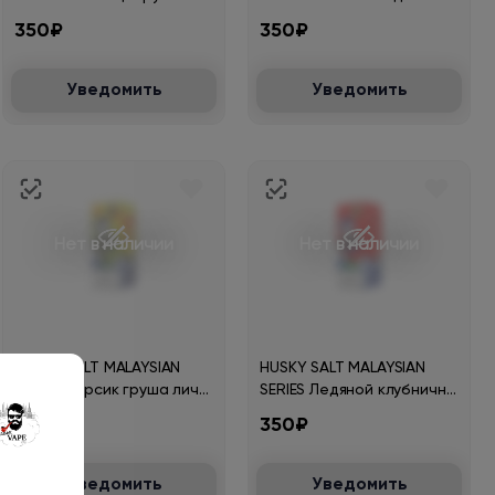
30мл.20мг.
30мл.20мг.
350₽
350₽
Уведомить
Уведомить
Нет в наличии
Нет в наличии
HUSKY SALT MALAYSIAN
HUSKY SALT MALAYSIAN
SERIES Персик груша личи
SERIES Ледяной клубнично
с холодком 30мл.20мг.
малиновый смузи
350₽
350₽
30мл.20мг.
Уведомить
Уведомить