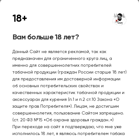
I Z I MOD XL SMART
I Z I MOD XL SMART
30000 Крыжовник 2%
30000 Кола лесные
18+
ягоды 2%
1310₽
1310₽
Вам больше 18 лет?
Уведомить
Уведомить
Данный Сайт не является рекламой, так как
предназначен для ограниченного круга лиц, а
именно для совершеннолетних потребителей
табачной продукции (граждан России старше 18 лет)
для предоставления им достоверной информации
Нет в наличии
Нет в наличии
об основных потребительских свойствах и
качественных характеристик табачной продукции и
аксессуарах для курения (п.1 и п.2 ст.10 Закона «О
I Z I MOD XL SMART
I Z I MOD XL SMART
защите прав Потребителя»). Лицам, не достигшим
30000 Вишневая кола
30000 Виноград сочная
совершеннолетия, пользование Сайтом запрещено.
со льдом 2%
дыня 2%
(ст. 20 ФЗ №15 «Об охране здоровья граждан..»)
1310₽
1310₽
При переходе на сайт я подтверждаю, что мне уже
исполнилось 18 лет, я являюсь потребителем табака