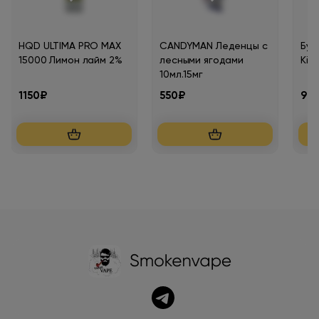
HQD ULTIMA PRO MAX
CANDYMAN Леденцы с
Бум
15000 Лимон лайм 2%
лесными ягодами
Kin
10мл.15мг
1150₽
550₽
90