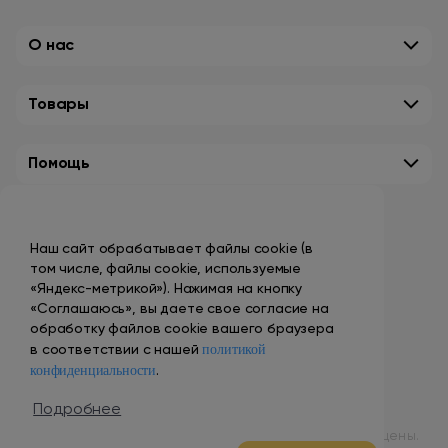
О нас
Товары
Помощь
Контакты
Наш сайт обрабатывает файлы cookie (в
+7 (495) 149-10-99
том числе, файлы cookie, используемые
promo@smokenvape.su
«Яндекс-метрикой»). Нажимая на кнопку
«Соглашаюсь», вы даете свое согласие на
пн-пт: 9:00 – 18:00
обработку файлов cookie вашего браузера
политикой
сб-вс: выходной
в соответствии с нашей
конфиденциальности
.
Адреса магазинов
Подробнее
© 1998 – 2024 ООО «Табак Вэйп Сити». Все права защищены.