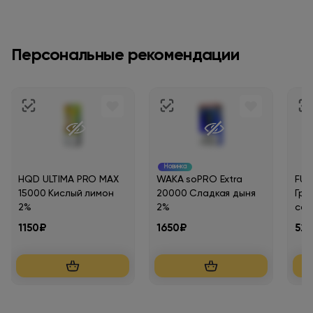
Персональные рекомендации
Новинка
HQD ULTIMA PRO MAX
WAKA soPRO Extra
FUM
15000 Кислый лимон
20000 Сладкая дыня
Гру
2%
2%
со 
1150₽
1650₽
52