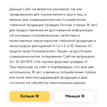
Данный Сайт не является рекламой, так как
предназначен для ограниченного круга лиц, а
именно для совершеннолетних потребителей
Нет в наличии
Нет в наличии
табачной продукции (граждан России старше 18 лет)
для предоставления им достоверной информации
об основных потребительских свойствах и
HQD Cuvie PLUS 1200
HQD Cuvie PLUS 1200
качественных характеристик табачной продукции и
Яблоко 2%
Энергетик 2%
аксессуарах для курения (п.1 и п.2 ст.10 Закона «О
защите прав Потребителя»). Лицам, не достигшим
совершеннолетия, пользование Сайтом запрещено.
540₽
620₽
(ст. 20 ФЗ №15 «Об охране здоровья граждан..»)
При переходе на сайт я подтверждаю, что мне уже
Уведомить
Уведомить
исполнилось 18 лет, я являюсь потребителем табака
или иной никотинсодержащей продукции и даю
согласие на обработку персональных данных
Больше 18
Меньше 18
Нет в наличии
Нет в наличии