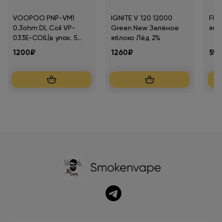
VOOPOO PNP-VM1
IGNITE V 120 12000
FUM
0.3ohm DL Coil VP-
Green New Зелёное
ябл
033E-COIL(в упак. 5
яблоко Лёд 2%
шт.)
1200₽
1260₽
59