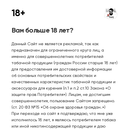
Кола 2%
Голубика лайм мята 2%
18+
650₽
650₽
Вам больше 18 лет?
Уведомить
Уведомить
Данный Сайт не является рекламой, так как
предназначен для ограниченного круга лиц, а
именно для совершеннолетних потребителей
табачной продукции (граждан России старше 18 лет)
Нет в наличии
Нет в наличии
для предоставления им достоверной информации
об основных потребительских свойствах и
качественных характеристик табачной продукции и
GANG FORCE 10000
GANG FORCE 10000
аксессуарах для курения (п.1 и п.2 ст.10 Закона «О
Вишневый спрайт 2%
Вишневый мохито 2%
защите прав Потребителя»). Лицам, не достигшим
совершеннолетия, пользование Сайтом запрещено.
650₽
650₽
(ст. 20 ФЗ №15 «Об охране здоровья граждан..»)
При переходе на сайт я подтверждаю, что мне уже
исполнилось 18 лет, я являюсь потребителем табака
Уведомить
Уведомить
или иной никотинсодержащей продукции и даю