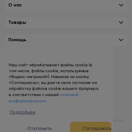
О нас
Товары
Помощь
Контакты
Наш сайт обрабатывает файлы cookie (в
+7 (495) 149-10-99
том числе, файлы cookie, используемые
promo@smokenvape.su
«Яндекс-метрикой»). Нажимая на кнопку
«Соглашаюсь», вы даете свое согласие на
пн-пт: 9:00 – 18:00
обработку файлов cookie вашего браузера
политикой
сб-вс: выходной
в соответствии с нашей
конфиденциальности
.
Адреса магазинов
Подробнее
© 1998 – 2024 ООО «Табак Вэйп Сити». Все права защищены.
Отклонить
Соглашаюсь
Разработка и продвижение сайта