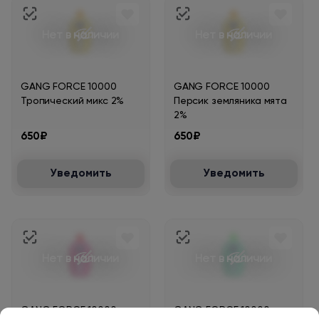
Нет в наличии
Нет в наличии
GANG FORCE 10000
GANG FORCE 10000
Тропический микс 2%
Персик земляника мята
2%
650₽
650₽
Уведомить
Уведомить
Нет в наличии
Нет в наличии
GANG FORCE 10000
GANG FORCE 10000