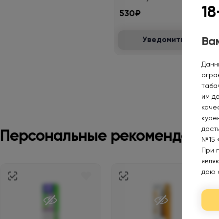
мороженое 2%
18
530₽
Вам
Уведомить
Данн
огра
таба
им д
каче
курен
дост
Персональные рекомендации
№15 
При 
явля
даю 