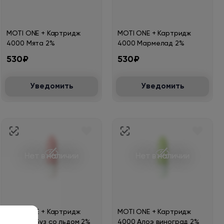
MOTI ONE + Картридж
MOTI ONE + Картридж
4000 Мята 2%
4000 Мармелад 2%
530₽
530₽
Уведомить
Уведомить
Нет в наличии
Нет в наличии
MOTI ONE + Картридж
MOTI ONE + Картридж
4000 Арбуз со льдом 2%
4000 Алоэ виноград 2%