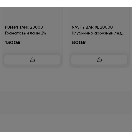
PUFFMI TANK 20000
NASTY BAR XL 20000
Гранатовый лайм 2%
Клубнично арбузный лед
2%
1300₽
800₽