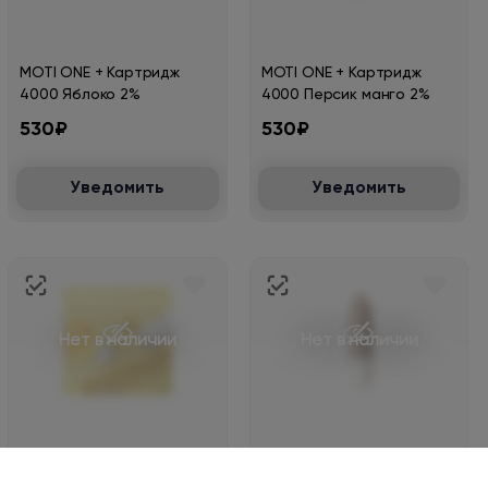
MOTI ONE + Картридж
MOTI ONE + Картридж
4000 Яблоко 2%
4000 Персик манго 2%
530₽
530₽
Уведомить
Уведомить
Нет в наличии
Нет в наличии
MOTI ONE + Картридж
MOTI ONE + Картридж
4000 Ананас кокос лед
4000 Дикие ягоды 2%