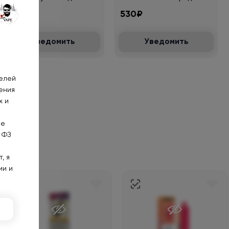
530₽
530₽
Уведомить
Уведомить
телей
ения
х и
не
 ФЗ
, я
ии и