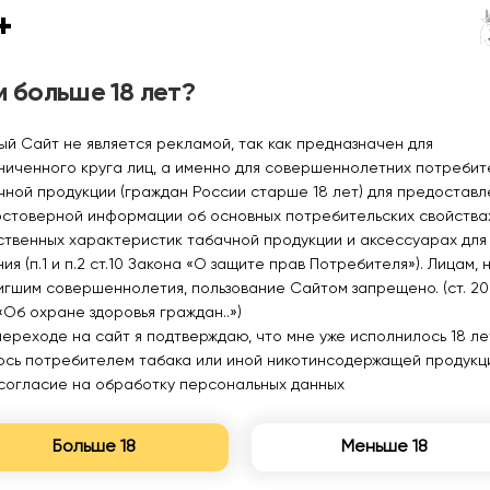
2%
+
530₽
530₽
 больше 18 лет?
Уведомить
Уведомить
ый Сайт не является рекламой, так как предназначен для
ниченного круга лиц, а именно для совершеннолетних потреби
чной продукции (граждан России старше 18 лет) для предоставл
остоверной информации об основных потребительских свойства
ственных характеристик табачной продукции и аксессуарах для
ия (п.1 и п.2 ст.10 Закона «О защите прав Потребителя»). Лицам, 
игшим совершеннолетия, пользование Сайтом запрещено. (ст. 20
«Об охране здоровья граждан..»)
переходе на сайт я подтверждаю, что мне уже исполнилось 18 лет
юсь потребителем табака или иной никотинсодержащей продукц
согласие на обработку персональных данных
Больше 18
Меньше 18