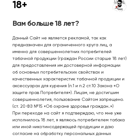
18+
Табак сигаретный VAN
Табак сигаретный VAN
ERKOMS Coffee 40 гр.
ERKOMS Chocolate 40
гр.
Вам больше 18 лет?
450₽
450₽
Данный Сайт не является рекламой, так как
предназначен для ограниченного круга лиц, а
именно для совершеннолетних потребителей
табачной продукции (граждан России старше 18 лет)
для предоставления им достоверной информации
об основных потребительских свойствах и
качественных характеристик табачной продукции и
аксессуарах для курения (п.1 и п.2 ст.10 Закона «О
защите прав Потребителя»). Лицам, не достигшим
совершеннолетия, пользование Сайтом запрещено.
Табак сигаретный VAN
Табак сигаретный VAN
(ст. 20 ФЗ №15 «Об охране здоровья граждан..»)
ERKOMS Cherry 40 гр.
ERKOMS Caramel 40 гр.
При переходе на сайт я подтверждаю, что мне уже
исполнилось 18 лет, я являюсь потребителем табака
450₽
450₽
или иной никотинсодержащей продукции и даю
согласие на обработку персональных данных