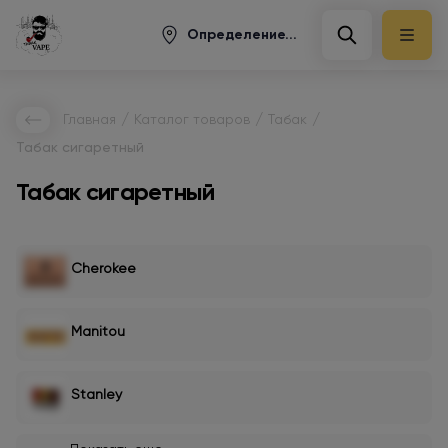
Определение...
/
/
/
Главная
Каталог товаров
Табак
Табак сигаретный
Табак сигаретный
Cherokee
Manitou
Stanley