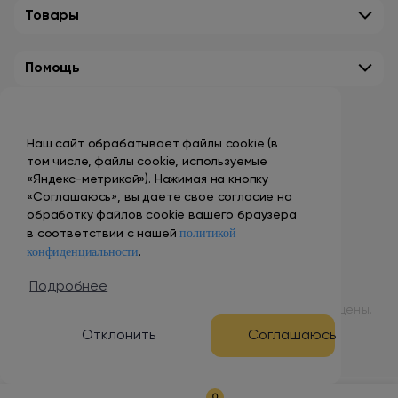
Товары
Помощь
Контакты
Наш сайт обрабатывает файлы cookie (в
+7 (495) 149-10-99
том числе, файлы cookie, используемые
promo@smokenvape.su
«Яндекс-метрикой»). Нажимая на кнопку
«Соглашаюсь», вы даете свое согласие на
пн-пт: 9:00 – 18:00
обработку файлов cookie вашего браузера
политикой
сб-вс: выходной
в соответствии с нашей
конфиденциальности
.
Адреса магазинов
Подробнее
© 1998 – 2024 ООО «Табак Вэйп Сити». Все права защищены.
Отклонить
Соглашаюсь
Разработка и продвижение сайта
0