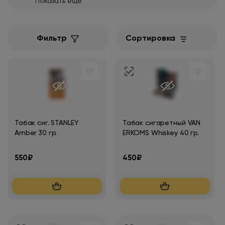
Показать еще
Corsar
Mac Baren
Фильтр
Сортировка
Van erkoms
Joule
Ark royal
Табак сиг. STANLEY
Табак сигаретный VAN
Amber 30 гр.
ERKOMS Whiskey 40 гр.
Piccadilly
550₽
450₽