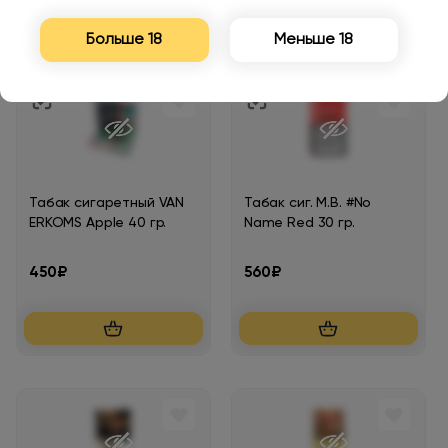
Больше 18
Меньше 18
Табак сигаретный VAN
Табак сиг. М.В. #No
ERKOMS Apple 40 гр.
Name Red 30 гр.
450₽
560₽