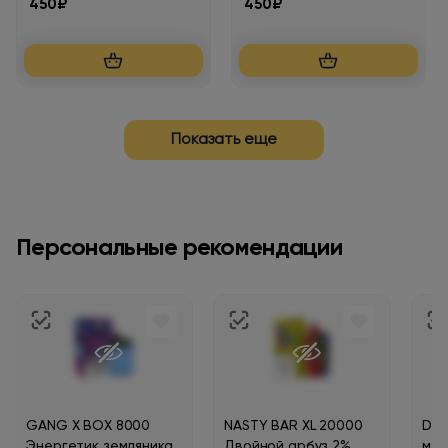
450₽
450₽
Показать еще
Персональные рекомендации
GANG X BOX 8000
NASTY BAR XL 20000
DIC
Энергетик земляника
Двойной арбуз 2%
мят