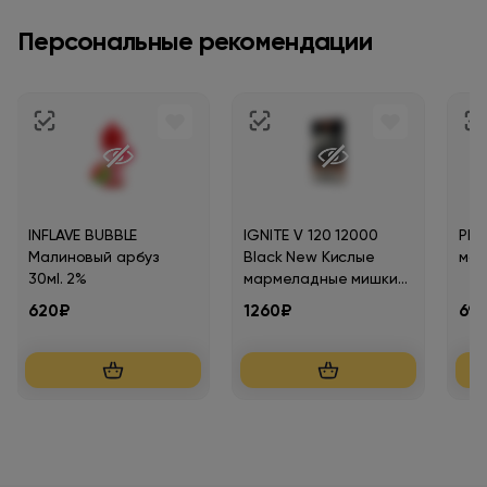
Персональные рекомендации
INFLAVE BUBBLE
IGNITE V 120 12000
PLONQ 
Малиновый арбуз
Black New Кислые
мар
30мl. 2%
мармеладные мишки
2%
620₽
1260₽
69