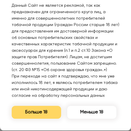
Данный Сайт не является рекламой, так как
предназначен для ограниченного круга лиц, а
именно для совершеннолетних потребителей
табачной продукции (граждан России старше 18 лет)
Нет в наличии
Нет в наличии
для предоставления им достоверной информации
об основных потребительских свойствах и
качественных характеристик табачной продукции и
FLUM 6000 Клубника
FLUM 6000 Ледяное
аксессуарах для курения (п.1 и п.2 ст.10 Закона «О
кокос 2%
манго 2%
защите прав Потребителя»). Лицам, не достигшим
совершеннолетия, пользование Сайтом запрещено.
840₽
840₽
(ст. 20 ФЗ №15 «Об охране здоровья граждан..»)
При переходе на сайт я подтверждаю, что мне уже
исполнилось 18 лет, я являюсь потребителем табака
Уведомить
Уведомить
или иной никотинсодержащей продукции и даю
согласие на обработку персональных данных
Больше 18
Меньше 18
Нет в наличии
Нет в наличии