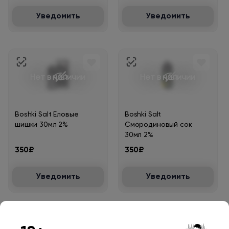
Уведомить
Уведомить
Нет в наличии
Нет в наличии
Boshki Salt Еловые
Boshki Salt
шишки 30мл 2%
Смородиновый сок
30мл 2%
350₽
350₽
Уведомить
Уведомить