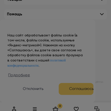
Помощь
Контакты
Наш сайт обрабатывает файлы cookie (в
+7 (495) 149-10-99
том числе, файлы cookie, используемые
promo@smokenvape.su
«Яндекс-метрикой»). Нажимая на кнопку
«Соглашаюсь», вы даете свое согласие на
пн-пт: 9:00 – 18:00
обработку файлов cookie вашего браузера
политикой
сб-вс: выходной
в соответствии с нашей
конфиденциальности
.
Адреса магазинов
Подробнее
© 1998 – 2024 ООО «Табак Вэйп Сити». Все права защищены.
Отклонить
Соглашаюсь
Разработка и продвижение сайта
0