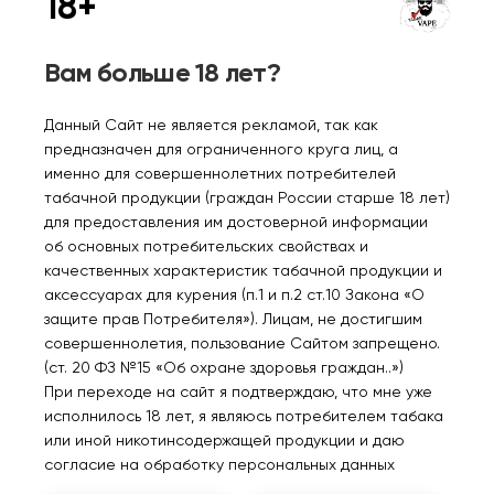
18+
Нет в наличии
Нет в наличии
Вам больше 18 лет?
Boshki Salt Ледяной
Boshki Salt Арбуз
ананас 30мл 2%
ежевика 30мл 2%
Данный Сайт не является рекламой, так как
предназначен для ограниченного круга лиц, а
именно для совершеннолетних потребителей
350₽
350₽
табачной продукции (граждан России старше 18 лет)
для предоставления им достоверной информации
Уведомить
Уведомить
об основных потребительских свойствах и
качественных характеристик табачной продукции и
аксессуарах для курения (п.1 и п.2 ст.10 Закона «О
защите прав Потребителя»). Лицам, не достигшим
совершеннолетия, пользование Сайтом запрещено.
Нет в наличии
(ст. 20 ФЗ №15 «Об охране здоровья граждан..»)
При переходе на сайт я подтверждаю, что мне уже
исполнилось 18 лет, я являюсь потребителем табака
или иной никотинсодержащей продукции и даю
Boshki Salt Фрукты 30мл
согласие на обработку персональных данных
2%