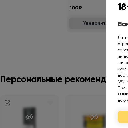
18
100₽
Вам
Уведомить
Данн
огра
таба
им д
каче
курен
дост
Персональные рекомендации
№15 
При 
явля
даю 