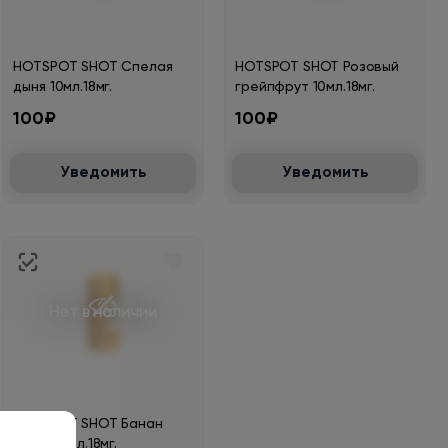
HOTSPOT SHOT Спелая
HOTSPOT SHOT Розовый
дыня 10мл.18мг.
грейпфрут 10мл.18мг.
100₽
100₽
Уведомить
Уведомить
Нет в наличии
HOTSPOT SHOT Банан
кокос 10мл.18мг.