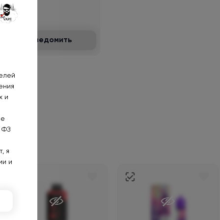
100₽
Уведомить
телей
ения
х и
не
 ФЗ
, я
ии и