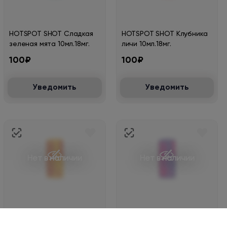
HOTSPOT SHOT Сладкая
HOTSPOT SHOT Клубника
зеленая мята 10мл.18мг.
личи 10мл.18мг.
100₽
100₽
Уведомить
Уведомить
Нет в наличии
Нет в наличии
HOTSPOT SHOT Свежее
HOTSPOT SHOT Черная
манго 10мл.18мг.
смородина 10мл.18мг.