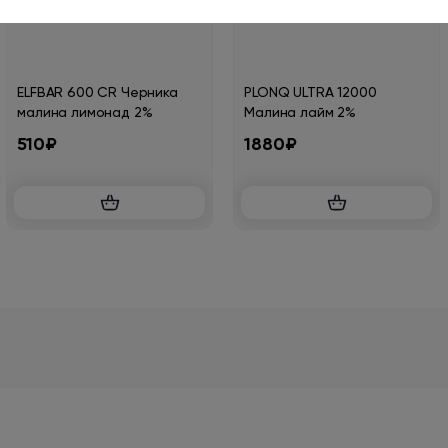
ELFBAR 600 CR Черника
PLONQ ULTRA 12000
малина лимонад 2%
Малина лайм 2%
510₽
1880₽