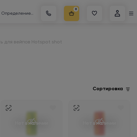
0
Определение...
ь для вейпов Hotspot shot
Сортировка
Нет в наличии
Нет в наличии