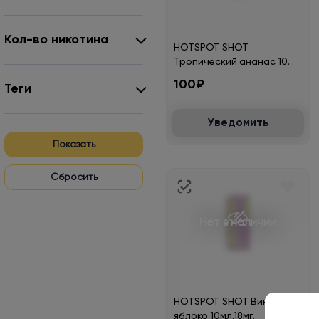
Кол-во никотина
HOTSPOT SHOT
Тропический ананас 10
мл.18мг.
100₽
Теги
Уведомить
Показать
Нет в наличии
HOTSPOT SHOT Виноград
яблоко 10мл.18мг.