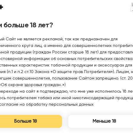
+
100₽
100₽
 больше 18 лет?
Уведомить
Уведомить
ый Сайт не является рекламой, так как предназначен для
ниченного круга лиц, а именно для совершеннолетних потреби
чной продукции (граждан России старше 18 лет) для предоставл
остоверной информации об основных потребительских свойства
ственных характеристик табачной продукции и аксессуарах для
ия (п.1 и п.2 ст.10 Закона «О защите прав Потребителя»). Лицам, 
игшим совершеннолетия, пользование Сайтом запрещено. (ст. 20
«Об охране здоровья граждан..»)
переходе на сайт я подтверждаю, что мне уже исполнилось 18 лет
юсь потребителем табака или иной никотинсодержащей продукц
согласие на обработку персональных данных
Больше 18
Меньше 18