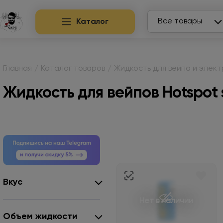
Search
Все товары
Каталог
Главная
/
Каталог товаров
/
Жидкость для вейпа и элек
Жидкость для вейпов Hotspot 
Вкус
Нет в наличии
Объем жидкости