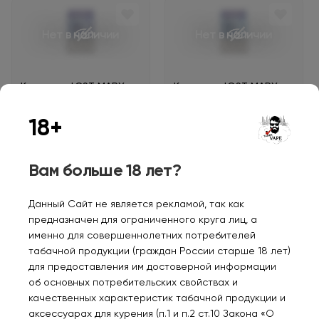
Нет в наличии
Нет в наличии
Картридж LOST MARY
Картридж LOST MARY
CD 10000 Ледяная
CD 10000 Ледяная
черника малина 2%
черника 2%
18+
610₽
610₽
Вам больше 18 лет?
Уведомить
Уведомить
Данный Сайт не является рекламой, так как
предназначен для ограниченного круга лиц, а
именно для совершеннолетних потребителей
табачной продукции (граждан России старше 18 лет)
Нет в наличии
Нет в наличии
для предоставления им достоверной информации
об основных потребительских свойствах и
качественных характеристик табачной продукции и
Картридж LOST MARY
Картридж LOST MARY
аксессуарах для курения (п.1 и п.2 ст.10 Закона «О