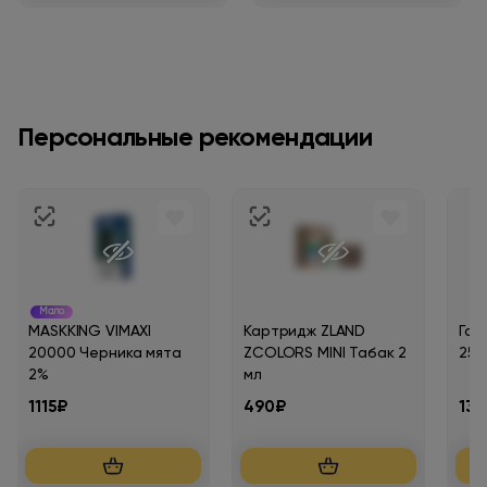
Персональные рекомендации
Мало
MASKKING VIMAXI
Картридж ZLAND
Газ
20000 Черника мята
ZCOLORS MINI Табак 2
250
2%
мл
1115₽
490₽
13