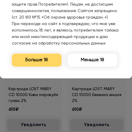
CD 10000 Красное
CD 10000 Клубника
защите прав Потребителя»). Лицам, не достигшим
яблоко лед 2%
малина вишня 2%
совершеннолетия, пользование Сайтом запрещено.
610₽
610₽
(ст. 20 ФЗ №15 «Об охране здоровья граждан..»)
При переходе на сайт я подтверждаю, что мне уже
исполнилось 18 лет, я являюсь потребителем табака
Уведомить
Уведомить
или иной никотинсодержащей продукции и даю
согласие на обработку персональных данных
Больше 18
Меньше 18
Нет в наличии
Нет в наличии
Картридж LOST MARY
Картридж LOST MARY
CD 10000 Киви маракуйя
CD 10000 Ежевика вишня
гуава 2%
2%
610₽
610₽
Уведомить
Уведомить