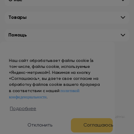
О нас
Товары
Помощь
Контакты
Наш сайт обрабатывает файлы cookie (в
+7 (495) 149-10-99
том числе, файлы cookie, используемые
promo@smokenvape.su
«Яндекс-метрикой»). Нажимая на кнопку
«Соглашаюсь», вы даете свое согласие на
пн-пт: 9:00 – 18:00
обработку файлов cookie вашего браузера
политикой
сб-вс: выходной
в соответствии с нашей
конфиденциальности
.
Адреса магазинов
Подробнее
© 1998 – 2024 ООО «Табак Вэйп Сити». Все права защищены.
Отклонить
Соглашаюсь
Разработка и продвижение сайта