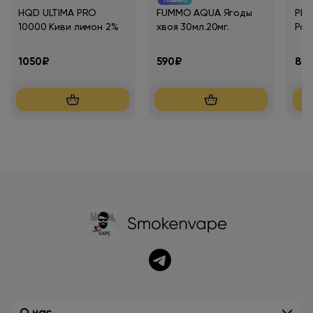
Новинка
HQD ULTIMA PRO
FUMMO AQUA Ягоды
PLO
10000 Киви лимон 2%
хвоя 30мл.20мг.
Роз
1050₽
590₽
85