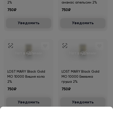
2%
ананас апельсин 2%
750₽
750₽
Уведомить
Уведомить
Нет в наличии
Нет в наличии
LOST MARY Black Gold
LOST MARY Black Gold
MO 10000 Вишня кола
MO 10000 Ежевика
2%
груша 2%
750₽
750₽
Уведомить
Уведомить