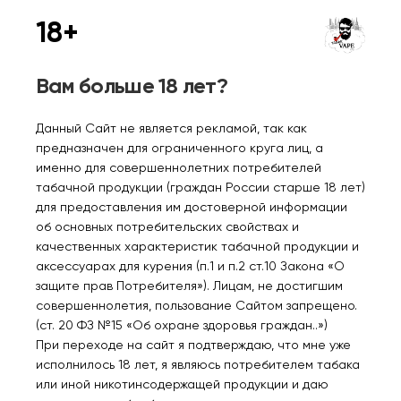
18+
Нет в наличии
Нет в наличии
Вам больше 18 лет?
Данный Сайт не является рекламой, так как
LOST MARY Black Gold
LOST MARY Black Gold
предназначен для ограниченного круга лиц, а
MO 10000 Малина
MO 10000 Лимон ягода
именно для совершеннолетних потребителей
гранат 2%
2%
табачной продукции (граждан России старше 18 лет)
750₽
750₽
для предоставления им достоверной информации
об основных потребительских свойствах и
Уведомить
Уведомить
качественных характеристик табачной продукции и
аксессуарах для курения (п.1 и п.2 ст.10 Закона «О
защите прав Потребителя»). Лицам, не достигшим
совершеннолетия, пользование Сайтом запрещено.
(ст. 20 ФЗ №15 «Об охране здоровья граждан..»)
При переходе на сайт я подтверждаю, что мне уже
Нет в наличии
Нет в наличии
исполнилось 18 лет, я являюсь потребителем табака
или иной никотинсодержащей продукции и даю