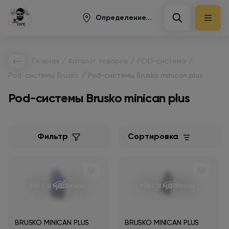
Определение...
/
/
/
Главная
Каталог товаров
POD-система
/
Pod-системы Brusko
Pod-системы Brusko minican plus
Pod-системы Brusko minican plus
Фильтр
Сортировка
Нет в наличии
Нет в наличии
BRUSKO MINICAN PLUS
BRUSKO MINICAN PLUS