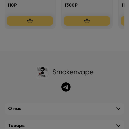
110₽
1300₽
113
О нас
Товары