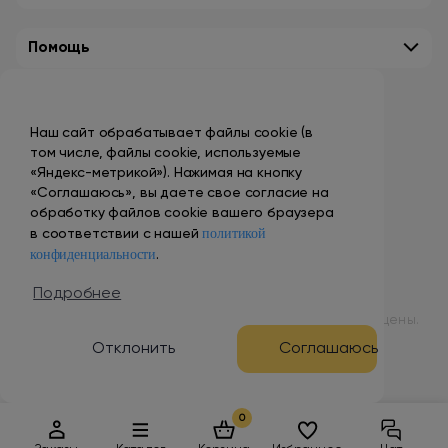
Помощь
Контакты
Наш сайт обрабатывает файлы cookie (в
+7 (495) 149-10-99
том числе, файлы cookie, используемые
promo@smokenvape.su
«Яндекс-метрикой»). Нажимая на кнопку
«Соглашаюсь», вы даете свое согласие на
пн-пт: 9:00 – 18:00
обработку файлов cookie вашего браузера
политикой
сб-вс: выходной
в соответствии с нашей
конфиденциальности
.
Адреса магазинов
Подробнее
© 1998 – 2024 ООО «Табак Вэйп Сити». Все права защищены.
Отклонить
Соглашаюсь
Разработка и продвижение сайта
0