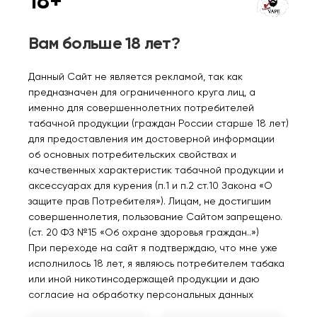
18+
Уведомить
Уведомить
Вам больше 18 лет?
Данный Сайт не является рекламой, так как
предназначен для ограниченного круга лиц, а
Нет в наличии
Нет в наличии
именно для совершеннолетних потребителей
табачной продукции (граждан России старше 18 лет)
для предоставления им достоверной информации
BRUSKO MINICAN PLUS
BRUSKO MINICAN PLUS
об основных потребительских свойствах и
850mAh Оранжевый
850mAh Красный
качественных характеристик табачной продукции и
аксессуарах для курения (п.1 и п.2 ст.10 Закона «О
800₽
800₽
защите прав Потребителя»). Лицам, не достигшим
совершеннолетия, пользование Сайтом запрещено.
(ст. 20 ФЗ №15 «Об охране здоровья граждан..»)
Уведомить
Уведомить
При переходе на сайт я подтверждаю, что мне уже
исполнилось 18 лет, я являюсь потребителем табака
или иной никотинсодержащей продукции и даю
согласие на обработку персональных данных