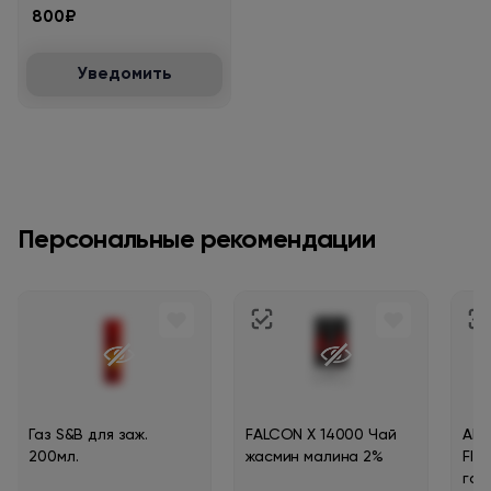
800₽
Уведомить
Персональные рекомендации
Газ S&B для заж.
FALCON X 14000 Чай
ART
200мл.
жасмин малина 2%
Fla
газ