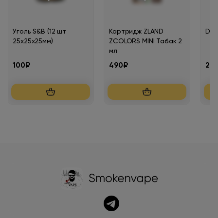
Уголь S&B (12 шт
Картридж ZLAND
Dja
25х25х25мм)
ZCOLORS MINI Табак 2
мл
100₽
490₽
27