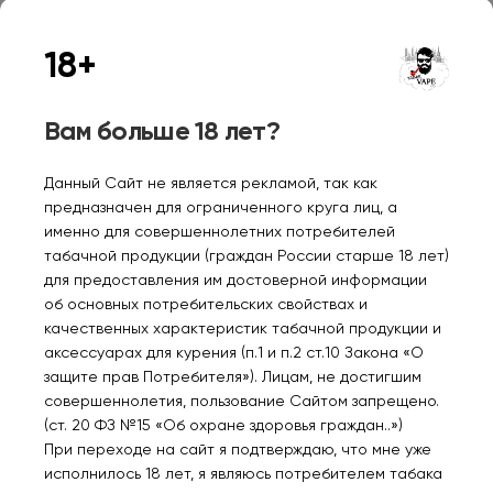
IGNITE V 160 16000
IGNITE V 160 16000
BLACK Банан лед 2%
BLACK Табак 2%
18+
1300₽
1300₽
Вам больше 18 лет?
Уведомить
Данный Сайт не является рекламой, так как
предназначен для ограниченного круга лиц, а
именно для совершеннолетних потребителей
табачной продукции (граждан России старше 18 лет)
для предоставления им достоверной информации
Нет в наличии
Нет в наличии
об основных потребительских свойствах и
качественных характеристик табачной продукции и
аксессуарах для курения (п.1 и п.2 ст.10 Закона «О
IGNITE V 160 16000
IGNITE V 160 16000
защите прав Потребителя»). Лицам, не достигшим
BLACK Лимон лайм 2%
BLACK Ягодный микс 2%
совершеннолетия, пользование Сайтом запрещено.
(ст. 20 ФЗ №15 «Об охране здоровья граждан..»)
1300₽
1300₽
При переходе на сайт я подтверждаю, что мне уже
исполнилось 18 лет, я являюсь потребителем табака