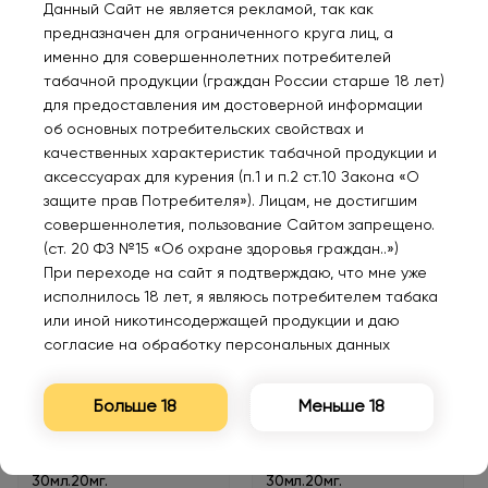
Данный Сайт не является рекламой, так как
предназначен для ограниченного круга лиц, а
именно для совершеннолетних потребителей
табачной продукции (граждан России старше 18 лет)
для предоставления им достоверной информации
PUFFMI Персиковый сок
PUFFMI Манго маракуя
об основных потребительских свойствах и
30мл.20мг.
30мл.20мг.
качественных характеристик табачной продукции и
аксессуарах для курения (п.1 и п.2 ст.10 Закона «О
380₽
380₽
защите прав Потребителя»). Лицам, не достигшим
совершеннолетия, пользование Сайтом запрещено.
(ст. 20 ФЗ №15 «Об охране здоровья граждан..»)
При переходе на сайт я подтверждаю, что мне уже
исполнилось 18 лет, я являюсь потребителем табака
или иной никотинсодержащей продукции и даю
согласие на обработку персональных данных
Больше 18
Меньше 18
PUFFMI Малина киви
PUFFMI Малина гранат
30мл.20мг.
30мл.20мг.