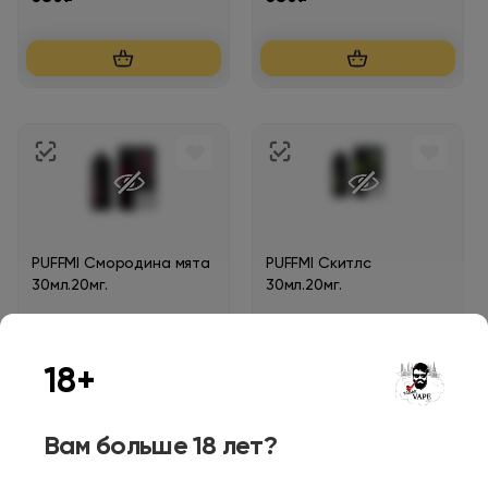
PUFFMI Смородина мята
PUFFMI Скитлс
30мл.20мг.
30мл.20мг.
380₽
380₽
18+
Вам больше 18 лет?