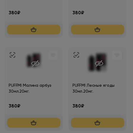
380₽
380₽
PUFFMI Малина арбуз
PUFFMI Лесные ягоды
30мл.20мг.
30мл.20мг.
380₽
380₽