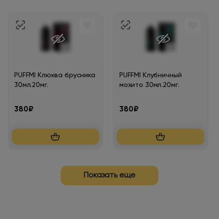
PUFFMI Клюква брусника
PUFFMI Клубничный
30мл.20мг.
мохито 30мл.20мг.
380₽
380₽
Показать еще