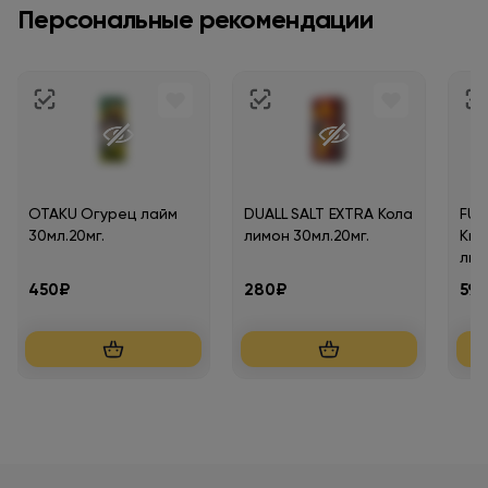
Персональные рекомендации
OTAKU Огурец лайм
DUALL SALT EXTRA Кола
FU
30мл.20мг.
лимон 30мл.20мг.
Кис
лим
450₽
280₽
59