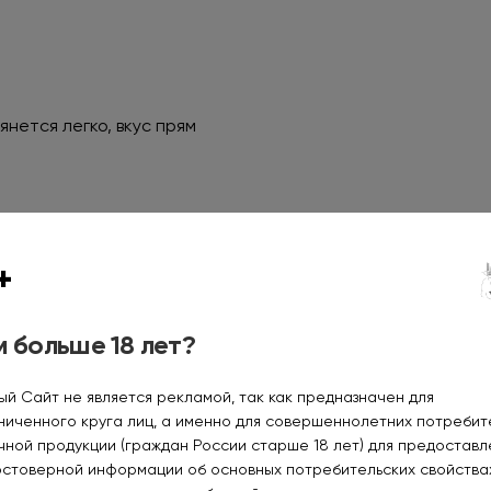
нется легко, вкус прям
+
 больше 18 лет?
ый Сайт не является рекламой, так как предназначен для
ниченного круга лиц, а именно для совершеннолетних потреби
 зашла на ура.
чной продукции (граждан России старше 18 лет) для предоставл
ы стараемся подбирать. Спасибо за отзыв, парьте с удовол
остоверной информации об основных потребительских свойства