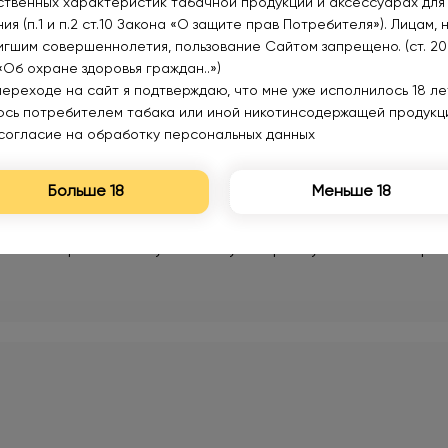
ственных характеристик табачной продукции и аксессуарах для
ия (п.1 и п.2 ст.10 Закона «О защите прав Потребителя»). Лицам, 
игшим совершеннолетия, пользование Сайтом запрещено. (ст. 20
«Об охране здоровья граждан..»)
переходе на сайт я подтверждаю, что мне уже исполнилось 18 лет
юсь потребителем табака или иной никотинсодержащей продукц
согласие на обработку персональных данных
Больше 18
Меньше 18
 Очень приятно получать такую обратную связь — стара