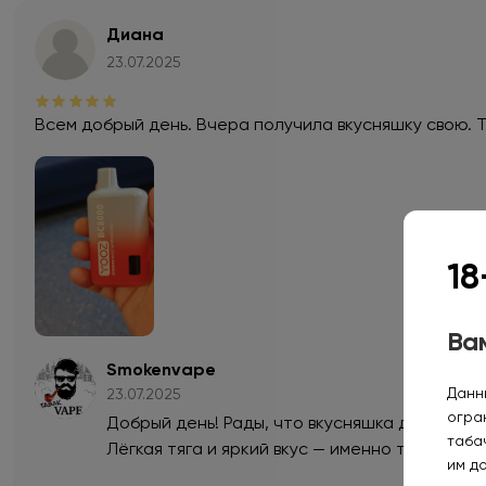
Диана
23.07.2025
Всем добрый день. Вчера получила вкусняшку свою. Тя
18
Вам
Smokenvape
Данн
23.07.2025
огра
Добрый день! Рады, что вкусняшка доехала и
таба
Лёгкая тяга и яркий вкус — именно то, что м
им д