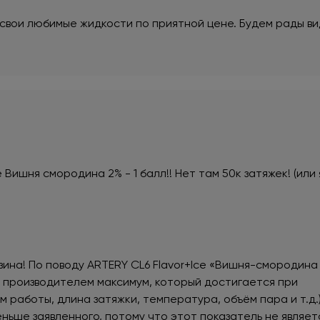
 свои любимые жидкости по приятной цене. Будем рады ви
 Вишня смородина 2% - 1 балл!! Нет там 50к затяжек! (или
зина! По поводу ARTERY CL6 Flavor+Ice «Вишня-смородина
й производителем максимум, который достигается при
 работы, длина затяжки, температура, объём пара и т.д.)
ньше заявленного, потому что этот показатель не являет