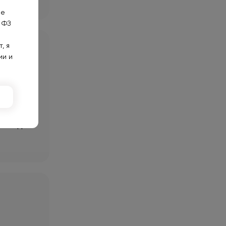
не
 ФЗ
, я
ии и
емся для