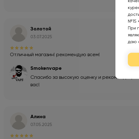
каче
курен
дост
№15 
При 
Золотой
явля
03.07.2025
даю 
Отличный магазин! рекомендую всем!
Smokenvape
Спасибо за высокую оценку и рекомендацию!
вас!
Алина
07.05.2025