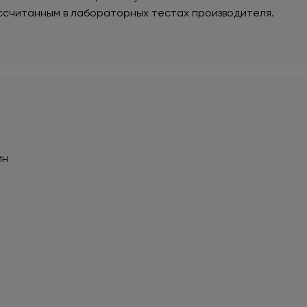
ссчитанным в лабораторных тестах производителя.
ин